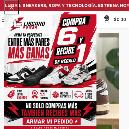
LUGAR: SNEAKERS, ROPA Y TECNOLOGÍA. ESTRENA HOY Y 
0
Menu
$
0.00
-11%