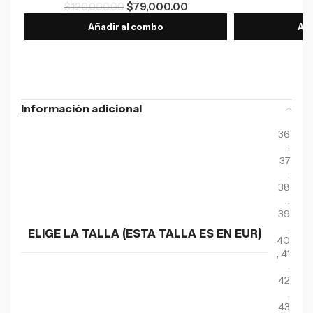
$
120,000.00
$
79,000.00
$
Añadir al combo
Aña
Información adicional
36
,
37
,
38
,
39
,
ELIGE LA TALLA (ESTA TALLA ES EN EUR)
40
,
41
,
42
,
43