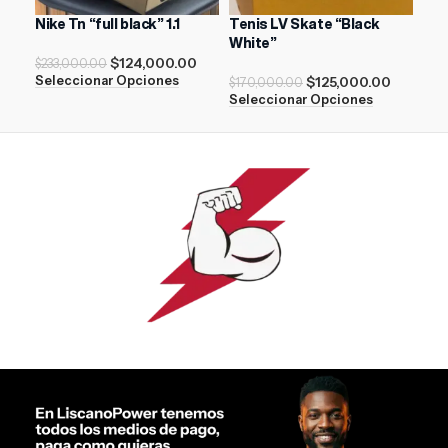
Nike Tn “full black” 1.1
Tenis LV Skate “Black
AIR
White”
$
124,000.00
$
233,000.00
$
21
$
125,000.00
Seleccionar Opciones
Sel
$
170,000.00
Seleccionar Opciones