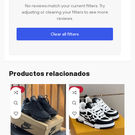
No reviews match your current filters. Try
adjusting or clearing your filters to see more
reviews.
Clear all filters
Productos relacionados
-47%
-26%
-4