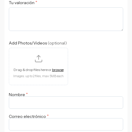
*
Tu valoración
Add Photos/Videos
(optional)
Drag & drop files here or
browse
Images: up to 2 files, max 5MB each
*
Nombre
*
Correo electrónico