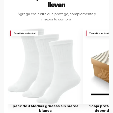
llevan
Agrega ese extra que protege, complementa y
mejora tu compra.
También va brutal
También va brutal
pack de 3 Medias gruesas sin marca
1 caja protec
blanca
depende l