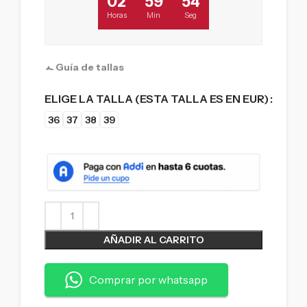
02
59
53
Horas
Min
Seg
Guía de tallas
ELIGE LA TALLA (ESTA TALLA ES EN EUR)
36
37
38
39
AÑADIR AL CARRITO
Comprar por whatsapp