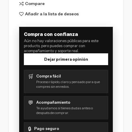
Compare
Añadir a la lista de deseos
Compra con confianza
Aún no hay valoraciones públicas para este
producto, pero puedes comprar con
acompañamiento y soporte real.
Dejar primera opinión
🛒
Compra fácil
Proceso rápido, claro y pensado para que
compres sin enredos.
💬
Acompañamiento
Te ayudamos si tienes dudas antes o
después de comprar.
🔒
Pago seguro