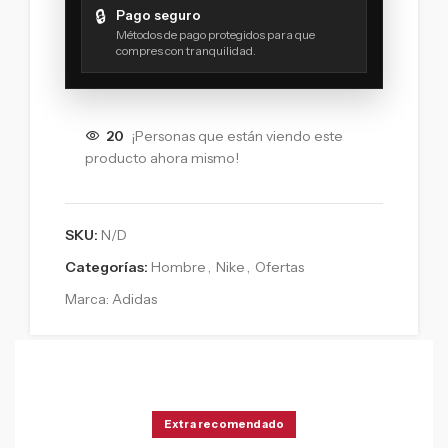
🔒
Pago seguro
Métodos de pago protegidos para que
compres con tranquilidad.
20
¡Personas que están viendo este
producto ahora mismo!
SKU:
N/D
Categorías:
Hombre
,
Nike
,
Ofertas
Marca:
Adidas
Extra recomendado