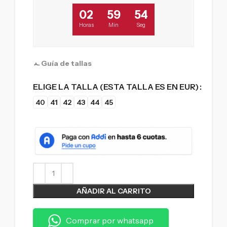
02
59
53
Horas
Min
Seg
Guía de tallas
ELIGE LA TALLA (ESTA TALLA ES EN EUR)
40
41
42
43
44
45
AÑADIR AL CARRITO
Comprar por whatsapp