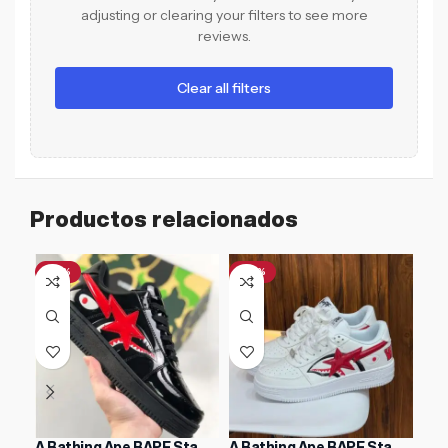
adjusting or clearing your filters to see more
reviews.
Clear all filters
Productos relacionados
-61%
-47%
A Bathing Ape BAPE Sta
A Bathing Ape BAPE Sta
Air