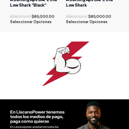
Low Shark “Black“
Low Shark
$
11
$
85,000.00
$
85,000.00
Sel
$
218,000.00
$
160,000.00
Seleccionar Opciones
Seleccionar Opciones