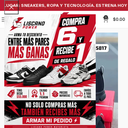
UGAR: SNEAKERS, ROPA Y TECNOLOGÍA. ESTRENA HOY Y 
0
Menu
$
0.00
-26%