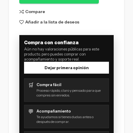
Compare
Añadir a la lista de deseos
Compra con confianza
Aún no hay valoraciones públicas para este
producto, pero puedes comprar con
acompañamiento y soporte real.
Dejar primera opinión
🛒
Compra fácil
Proceso rápido, claro y pensado para que
compres sin enredos.
💬
Acompañamiento
Te ayudamos si tienes dudas antes o
después de comprar.