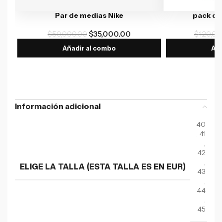
Par de medias Nike
pack de
$
50,000.00
$
35,000.00
$
120,00
Añadir al combo
Aña
Información adicional
40
,
41
,
42
,
ELIGE LA TALLA (ESTA TALLA ES EN EUR)
43
,
44
,
45