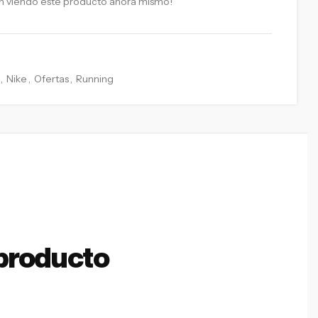
n viendo este producto ahora mismo!
,
Nike
,
Ofertas
,
Running
producto