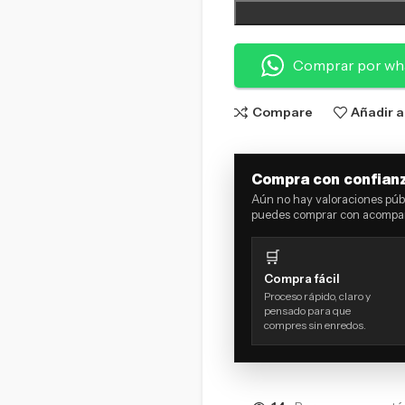
Comprar por wh
Compare
Añadir a
Compra con confian
Aún no hay valoraciones públ
puedes comprar con acompañ
🛒
Compra fácil
Proceso rápido, claro y
pensado para que
compres sin enredos.