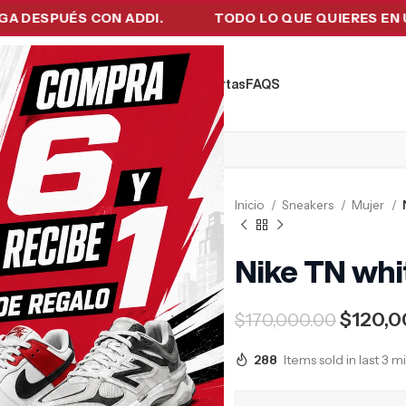
ESPUÉS CON ADDI.
TODO LO QUE QUIERES EN UN SO
kers
Tecnología
Ropa de Hombre
Ofertas
FAQ´S
Inicio
Sneakers
Mujer
Nike TN whit
$
120,0
$
170,000.00
288
Items sold in last 3 m