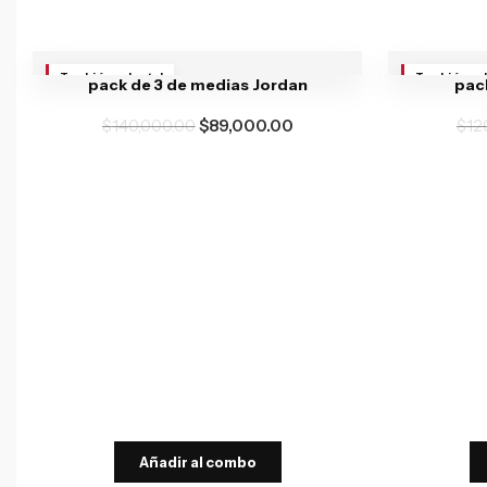
También va brutal
También va 
pack de 3 de medias Jordan
pack
$
140,000.00
$
89,000.00
$
12
Añadir al combo