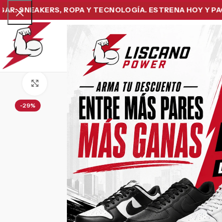
SNEAKERS, ROPA Y TECNOLOGÍA. ESTRENA HOY Y PAGA D
Home
Snea
Click to enlarge
-29%