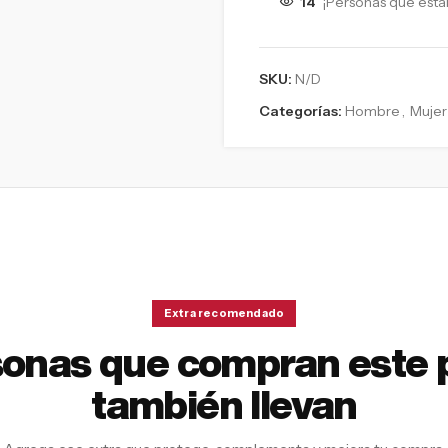
14
¡Personas que está
SKU:
N/D
Categorías:
Hombre
,
Mujer
Extra recomendado
sonas que compran este 
también llevan