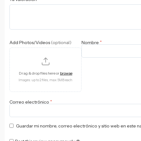
*
Add Photos/Videos
(optional)
Nombre
Drag & drop files here or
browse
Images: up to 2 files, max 5MB each
*
Correo electrónico
Guardar mi nombre, correo electrónico y sitio web en este 