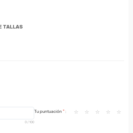
E TALLAS
⭐
⭐
⭐
⭐
⭐
*
Tu puntuación
0
/ 100