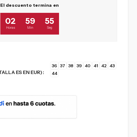
El descuento termina en
02
59
54
Horas
Min
Seg
36
37
38
39
40
41
42
43
TALLA ES EN EUR)
44