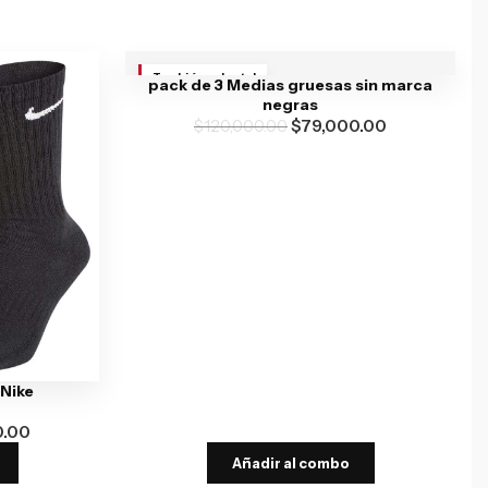
También va brutal
pack de 3 Medias gruesas sin marca
negras
$
120,000.00
$
79,000.00
 Nike
0.00
Añadir al combo