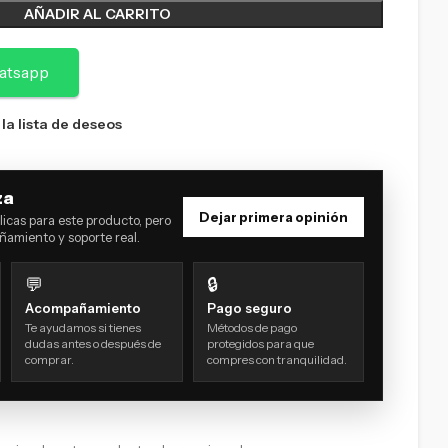
AÑADIR AL CARRITO
atsapp
 la lista de deseos
za
Dejar primera opinión
icas para este producto, pero
amiento y soporte real.
💬
🔒
Acompañamiento
Pago seguro
Te ayudamos si tienes
Métodos de pago
dudas antes o después de
protegidos para que
comprar.
compres con tranquilidad.