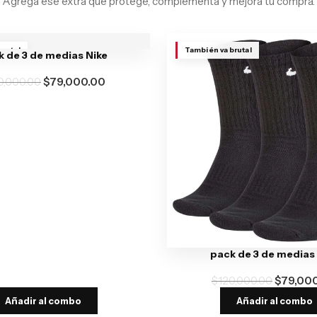
Agrega ese extra que protege, complementa y mejora tu compra.
brutal
También va brutal
 de 3 de medias Nike
0,000.00
$
79,000.00
pack de 3 de medias
$
120,000.00
$
79,00
Añadir al combo
Añadir al combo