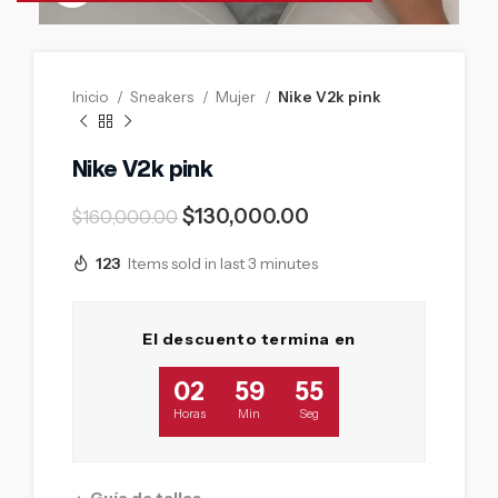
Inicio
Sneakers
Mujer
Nike V2k pink
Nike V2k pink
$
130,000.00
$
160,000.00
123
Items sold in last 3 minutes
El descuento termina en
02
59
54
Horas
Min
Seg
Guía de tallas