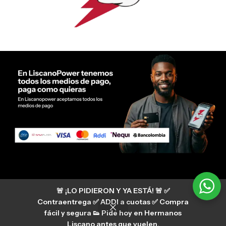
Servicio al cliente Liscano Power
🚨 ¡LO PIDIERON Y YA ESTÁ! 🚨 ✅
Si tienes algún tipo de duda, puedes consultar
nuestro centro de ayuda
Contraentrega ✅ ADDI a cuotas ✅ Compra
hermanosliscano_10 Instagram
fácil y segura 👟 Pide hoy en Hermanos
Aura
hermanosliscano Tik Tok
Liscano antes que vuelen.