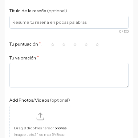
Título de la reseña
(optional)
0
/ 100
⭐
⭐
⭐
⭐
⭐
*
Tu puntuación
*
Tu valoración
Add Photos/Videos
(optional)
Drag & drop files here or
browse
Images: up to 2 files, max 5MB each