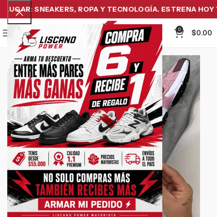
UGAR: SNEAKERS, ROPA Y TECNOLOGÍA. ESTRENA HOY Y 
0
Menu
$
0.00
-19%
Click to enlarge