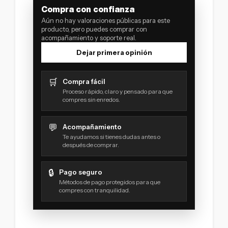
Compra con confianza
Aún no hay valoraciones públicas para este
producto, pero puedes comprar con
acompañamiento y soporte real.
Dejar primera opinión
🛒
Compra fácil
Proceso rápido, claro y pensado para que
compres sin enredos.
💬
Acompañamiento
Te ayudamos si tienes dudas antes o
después de comprar.
🔒
Pago seguro
Métodos de pago protegidos para que
compres con tranquilidad.