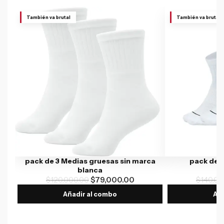
También va brutal
También va brutal
pack de 3 Medias gruesas sin marca
pack de 
blanca
$
120,000.00
$
79,000.00
$
140,00
Añadir al combo
Aña