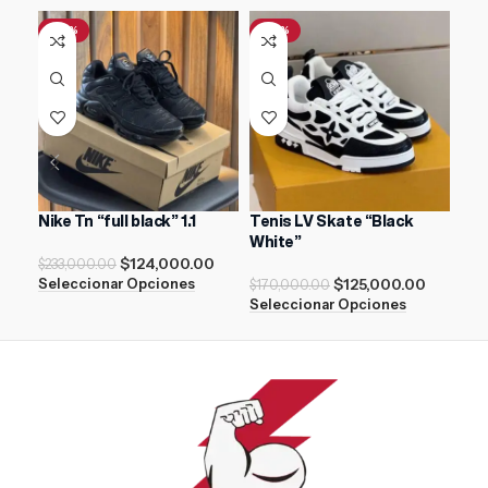
-47%
-26%
Nike Tn “full black” 1.1
Tenis LV Skate “Black
Air
White”
$
124,000.00
$
11
$
233,000.00
$
125,000.00
Seleccionar Opciones
Sel
$
170,000.00
Seleccionar Opciones