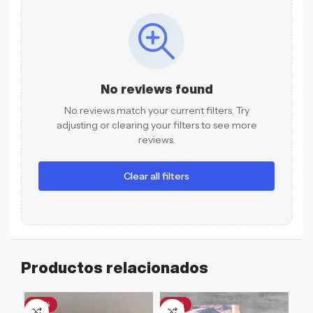
No reviews found
No reviews match your current filters. Try
adjusting or clearing your filters to see more
reviews.
Clear all filters
Productos relacionados
-32%
-51%
-3