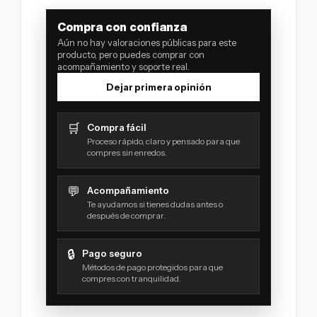
Compra con confianza
Aún no hay valoraciones públicas para este
producto, pero puedes comprar con
acompañamiento y soporte real.
Dejar primera opinión
🛒
Compra fácil
Proceso rápido, claro y pensado para que
compres sin enredos.
💬
Acompañamiento
Te ayudamos si tienes dudas antes o
después de comprar.
🔒
Pago seguro
Métodos de pago protegidos para que
compres con tranquilidad.