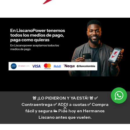
Servicio al cliente Liscano Power
🚨 ¡LO PIDIERON Y YA ESTÁ! 🚨 ✅
Si tienes algún tipo de duda, puedes consultar
nuestro centro de ayuda
Contraentrega ✅ ADDI a cuotas ✅ Compra
hermanosliscano_10 Instagram
fácil y segura 👟 Pide hoy en Hermanos
Aura
hermanosliscano Tik Tok
Liscano antes que vuelen.
Únete a nuestros canales de difusión en
WhatsApp