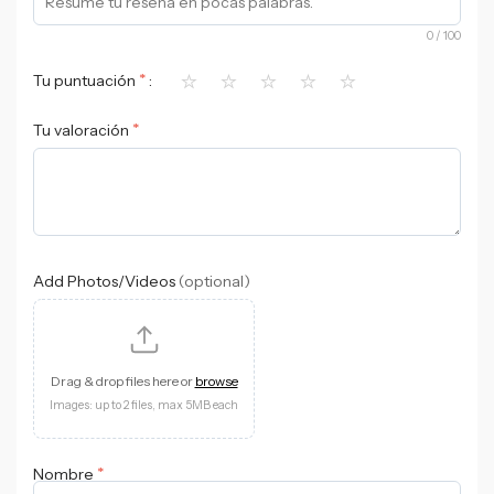
0
/ 100
⭐
⭐
⭐
⭐
⭐
*
Tu puntuación
*
Tu valoración
Add Photos/Videos
(optional)
Drag & drop files here or
browse
Images: up to 2 files, max 5MB each
*
Nombre