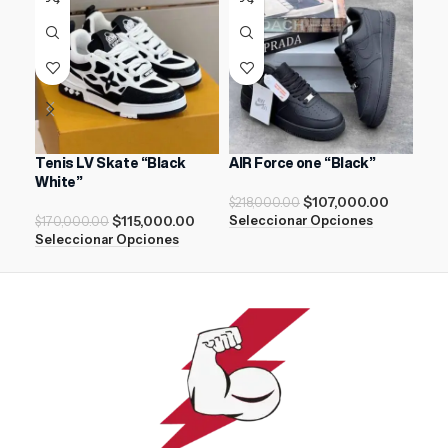
Tenis LV Skate “Black
AIR Force one “Black”
ASI
White”
Whi
$
107,000.00
$
218,000.00
$
115,000.00
$
14
Seleccionar Opciones
$
170,000.00
Seleccionar Opciones
Sel