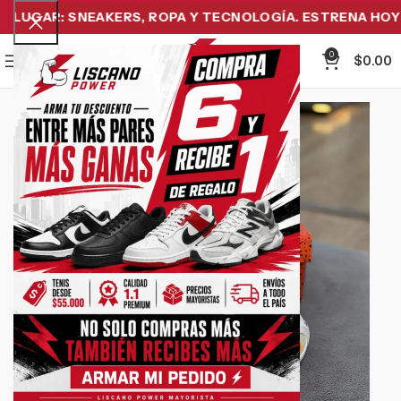
LUGAR: SNEAKERS, ROPA Y TECNOLOGÍA. ESTRENA HOY Y 
0
Menu
$
0.00