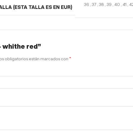
36
,
37
,
38
,
39
,
40
,
41
,
4
ALLA (ESTA TALLA ES EN EUR)
4 whithe red”
*
s obligatorios están marcados con