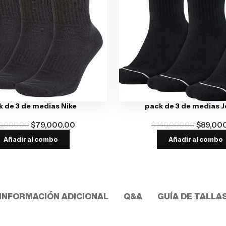
 de 3 de medias Nike
pack de 3 de medias 
0,000.00
$
79,000.00
$
140,000.00
$
89,00
Añadir al combo
Añadir al combo
INFORMACIÓN ADICIONAL
Q&A
GUÍA DE TALLA