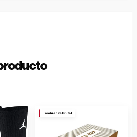
producto
También va brutal