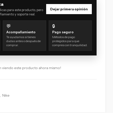
za
Dejar primera opinión
icas para este producto, pero
amiento y soporte real.
💬
🔒
Acompañamiento
Pago seguro
Te ayudamos si tienes
Métodos de pago
dudas antes o después de
protegidos para que
comprar.
compres con tranquilidad.
n viendo este producto ahora mismo!
,
Nike