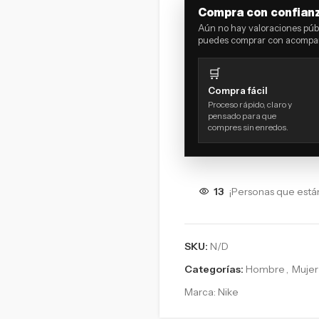
Compra con confian
Aún no hay valoraciones públ
puedes comprar con acompañ
🛒
Compra fácil
Proceso rápido, claro y
pensado para que
compres sin enredos.
13
¡Personas que está
SKU:
N/D
Categorías:
Hombre
,
Mujer
Marca:
Nike