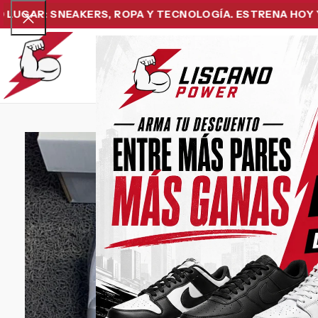
R: SNEAKERS, ROPA Y TECNOLOGÍA. ESTRENA HOY Y PAGA
Home
Snea