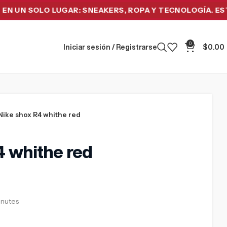
 SOLO LUGAR: SNEAKERS, ROPA Y TECNOLOGÍA. ESTRENA 
0
Iniciar sesión / Registrarse
$
0.00
Nike shox R4 whithe red
4 whithe red
minutes