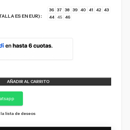
36
37
38
39
40
41
42
43
TALLA ES EN EUR)
44
45
46
AÑADIR AL CARRITO
atsapp
 la lista de deseos