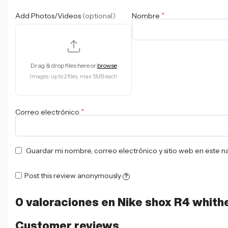
*
Add Photos/Videos
(optional)
Nombre
Drag & drop files here or
browse
Images: up to 2 files, max 5MB each
*
Correo electrónico
Guardar mi nombre, correo electrónico y sitio web en este 
Post this review anonymously
?
0 valoraciones en
Nike shox R4 whith
Customer reviews