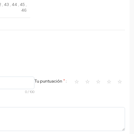
2
,
43
,
44
,
45
,
46
⭐
⭐
⭐
⭐
⭐
*
Tu puntuación
0
/ 100