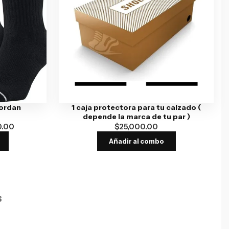
Jordan
1 caja protectora para tu calzado (
depende la marca de tu par )
0.00
$
25,000.00
Añadir al combo
S