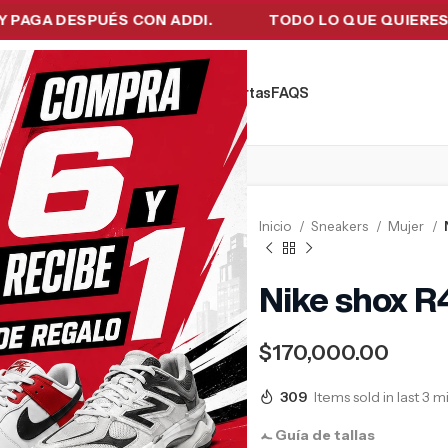
 DESPUÉS CON ADDI.
TODO LO QUE QUIERES EN UN
kers
Tecnología
Ropa de Hombre
Ofertas
FAQ´S
Inicio
Sneakers
Mujer
Nike shox R
$
170,000.00
309
Items sold in last 3 
Guía de tallas