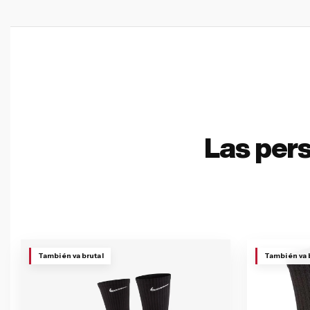
Las per
También va brutal
También va 