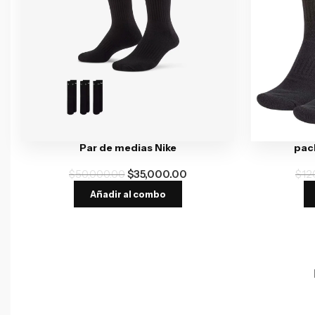
Par de medias Nike
pack
$
50,000.00
$
35,000.00
$
12
Añadir al combo