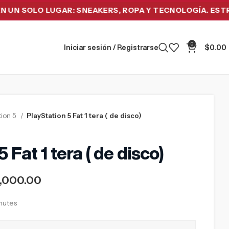
SOLO LUGAR: SNEAKERS, ROPA Y TECNOLOGÍA. ESTRENA H
0
Iniciar sesión / Registrarse
$
0.00
tion 5
PlayStation 5 Fat 1 tera ( de disco)
 Fat 1 tera ( de disco)
1,000.00
inutes