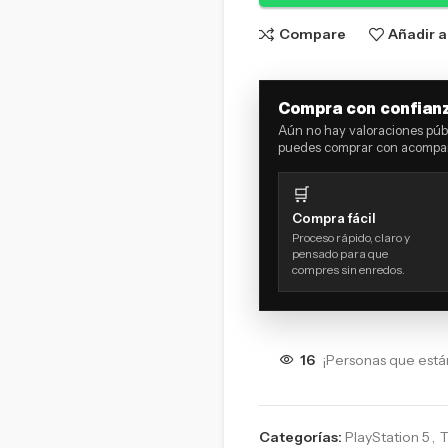
Compare
Añadir a
Compra con confian
Aún no hay valoraciones públ
puedes comprar con acompañ
🛒
Compra fácil
Proceso rápido, claro y
pensado para que
compres sin enredos.
16
¡Personas que está
Categorías:
PlayStation 5
,
T