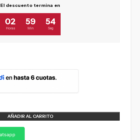
El descuento termina en
02
59
53
Horas
Min
Seg
AÑADIR AL CARRITO
atsapp