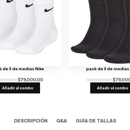
 de 3 de medias Nike
pack de 3 de medias
0,000.00
$
79,000.00
$
120,000.00
$
79,00
Añadir al combo
Añadir al combo
DESCRIPCIÓN
Q&A
GUÍA DE TALLAS