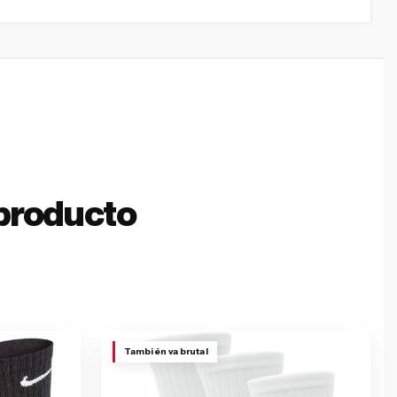
producto
También va brutal