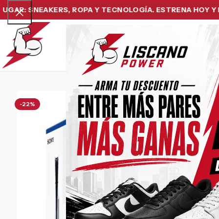
: SNEAKERS, ROPA Y TECNOLOGÍA. ESTRENA HOY Y PAGA 
Home
Snea
-22%