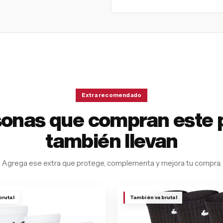
Extra recomendado
sonas que compran este 
también llevan
Agrega ese extra que protege, complementa y mejora tu compra.
brutal
También va brutal