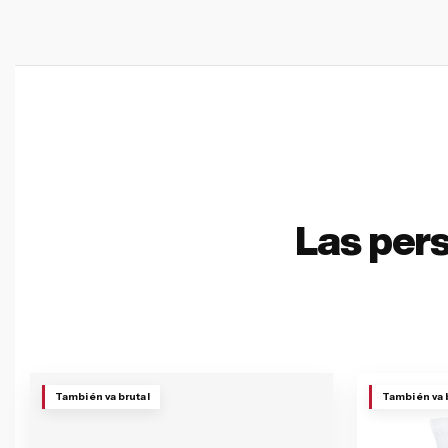
Las per
También va brutal
También va 