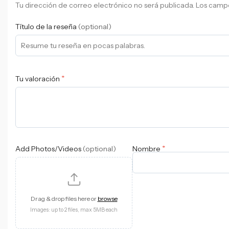
Tu dirección de correo electrónico no será publicada.
Los campo
Título de la reseña
(optional)
*
Tu valoración
*
Add Photos/Videos
(optional)
Nombre
Drag & drop files here or
browse
Images: up to 2 files, max 5MB each