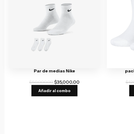
Par de medias Nike
pack
$
50,000.00
$
35,000.00
$
12
Añadir al combo