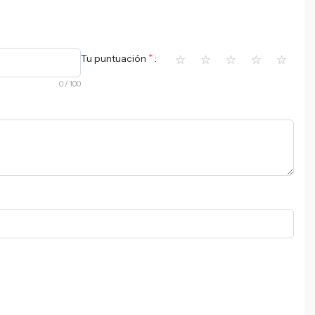
⭐
⭐
⭐
⭐
⭐
*
Tu puntuación
0
/ 100