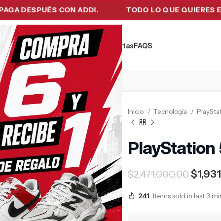
DESPUÉS CON ADDI.
TODO LO QUE QUIERES EN UN 
kers
Tecnología
Ropa de Hombre
Ofertas
FAQ´S
Inicio
Tecnología
PlaySta
PlayStation 5
$
1,93
$
2,471,000.00
241
Items sold in last 3 m