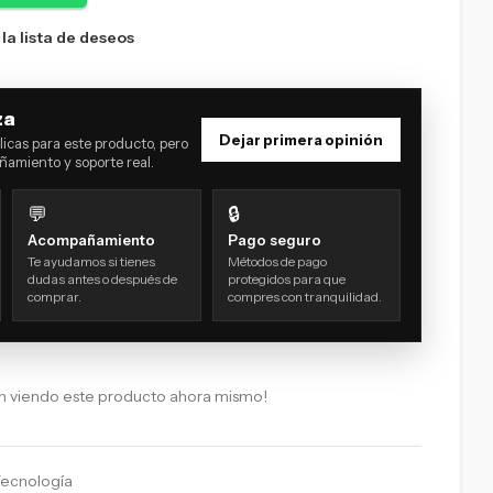
 la lista de deseos
za
Dejar primera opinión
icas para este producto, pero
amiento y soporte real.
💬
🔒
Acompañamiento
Pago seguro
Te ayudamos si tienes
Métodos de pago
dudas antes o después de
protegidos para que
comprar.
compres con tranquilidad.
n viendo este producto ahora mismo!
ecnología