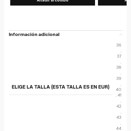
Añadir al combo
Aña
Información adicional
36
,
37
,
38
,
39
,
ELIGE LA TALLA (ESTA TALLA ES EN EUR)
40
,
41
,
42
,
43
,
44