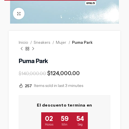
Click to enlarge
Inicio
Sneakers
Mujer
Puma Park
Puma Park
$
124,000.00
$
140,000.00
257
Items sold in last 3 minutes
El descuento termina en
02
59
53
Horas
Min
Seg