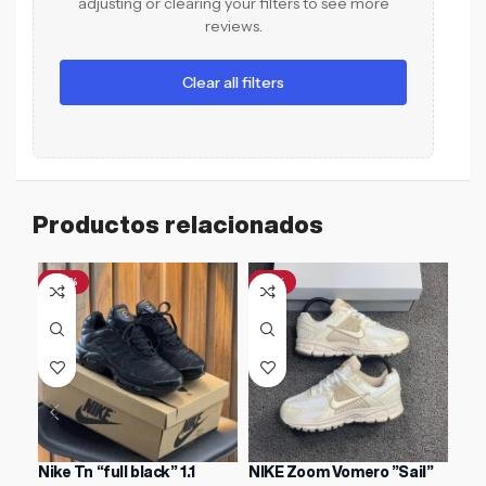
adjusting or clearing your filters to see more
reviews.
Clear all filters
Productos relacionados
-47%
-21%
Nike Tn “full black” 1.1
NIKE Zoom Vomero ”Sail”
New