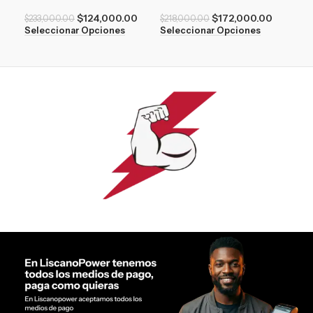
$
124,000.00
$
172,000.00
$
17
$
233,000.00
$
218,000.00
Seleccionar Opciones
Seleccionar Opciones
Sel