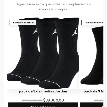
Agrega ese extra que protege, complementa y
mejora tu compra.
También va brutal
También va brutal
pack de 3 de medias Jordan
pack de 3 Me
$
140,000.00
$
89,000.00
$
120,00