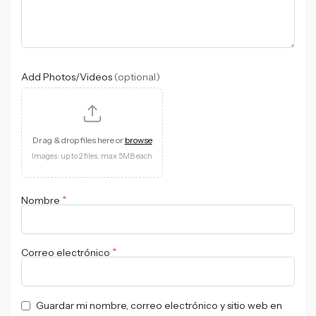
Add Photos/Videos
(optional)
Drag & drop files here or
browse
Images: up to 2 files, max 5MB each
*
Nombre
*
Correo electrónico
Guardar mi nombre, correo electrónico y sitio web en