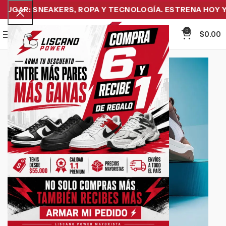
UGAR: SNEAKERS, ROPA Y TECNOLOGÍA. ESTRENA HOY Y P
0
Menu
$
0.00
-11%