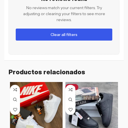
No reviews match your current filters. Try
adjusting or clearing your filters to see more
reviews.
Clear all filters
Productos relacionados
-51%
-3