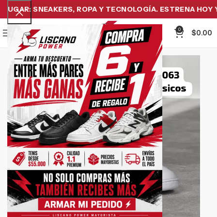
UGAR: SNEAKERS, ROPA Y TECNOLOGÍA. ESTRENA HOY Y P
0
Menu
$
0.00
-34%