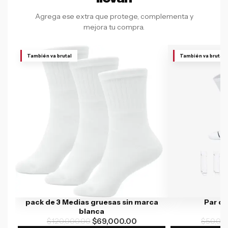
Agrega ese extra que protege, complementa y
mejora tu compra.
También va brutal
También va brutal
pack de 3 Medias gruesas sin marca
Par d
blanca
$
120,000.00
$
69,000.00
$
50,00