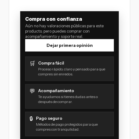
Compra con confianza
Aún no hay valoraciones públicas para este
producto, pero puedes comprar con
acompañamiento y soporte real.
Dejar primera opinión
🛒
Compra fácil
Proceso rápido, claro y pensado para que
compres sin enredos.
💬
Acompañamiento
Te ayudamos si tienes dudas antes o
después de comprar.
🔒
Pago seguro
Métodos de pago protegidos para que
compres con tranquilidad.