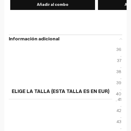
Añadir al combo
Aña
Información adicional
36
,
37
,
38
,
39
,
ELIGE LA TALLA (ESTA TALLA ES EN EUR)
40
,
41
,
42
,
43
,