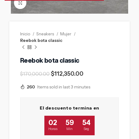
Click to enlarge
Inicio
Sneakers
Mujer
Reebok bota classic
Reebok bota classic
$
112,350.00
$
170,000.00
260
Items sold in last 3 minutes
El descuento termina en
02
59
53
Horas
Min
Seg