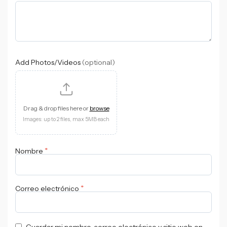
Add Photos/Videos
(optional)
Drag & drop files here or
browse
Images: up to 2 files, max 5MB each
*
Nombre
*
Correo electrónico
Guardar mi nombre, correo electrónico y sitio web en