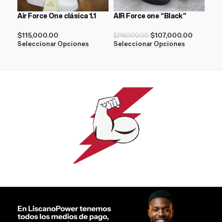
Air Force One clásica 1.1
AIR Force one “Black”
ASI
Whi
$
115,000.00
$
107,000.00
$
218,000.00
$
14
Seleccionar Opciones
Seleccionar Opciones
Sel