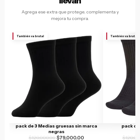
llevan
Agrega ese extra que protege, complementa y
mejora tu compra.
También va brutal
También va brutal
pack de 3 Medias gruesas sin marca
pack de
negras
$
120,000.00
$
79,000.00
$
120,00