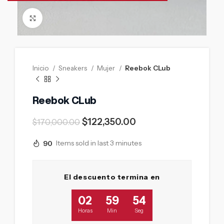
Click to enlarge
Inicio
Sneakers
Mujer
Reebok CLub
Reebok CLub
$
122,350.00
$
170,000.00
90
Items sold in last 3 minutes
El descuento termina en
02
59
53
Horas
Min
Seg