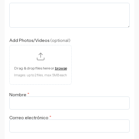
Add Photos/Videos
(optional)
Drag & drop files here or
browse
Images: up to 2 files, max 5MB each
*
Nombre
*
Correo electrónico