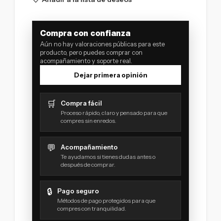
Compra con confianza
Aún no hay valoraciones públicas para este
producto, pero puedes comprar con
acompañamiento y soporte real.
Dejar primera opinión
🛒
Compra fácil
Proceso rápido, claro y pensado para que
compres sin enredos.
💬
Acompañamiento
Te ayudamos si tienes dudas antes o
después de comprar.
🔒
Pago seguro
Métodos de pago protegidos para que
compres con tranquilidad.