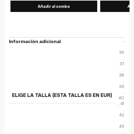
Añadir al combo
Aña
Información adicional
36
,
37
,
38
,
39
,
ELIGE LA TALLA (ESTA TALLA ES EN EUR)
40
,
41
,
42
,
43
,