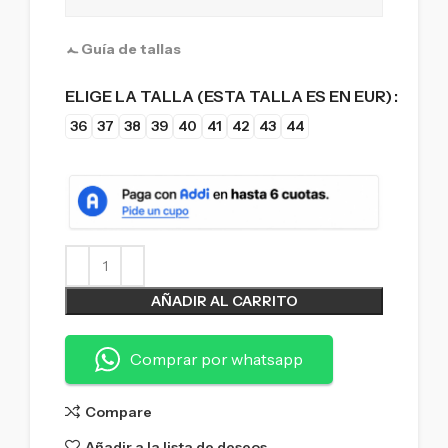
Guía de tallas
ELIGE LA TALLA (ESTA TALLA ES EN EUR)
36
37
38
39
40
41
42
43
44
AÑADIR AL CARRITO
Comprar por whatsapp
Compare
Añadir a la lista de deseos