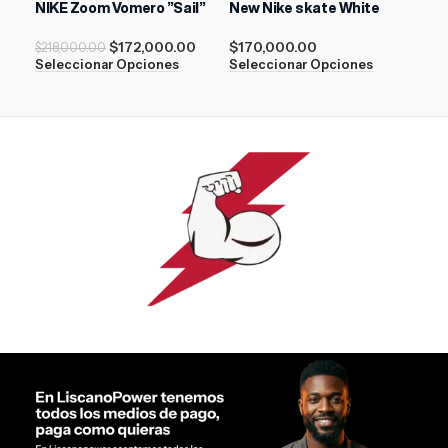
NIKE Zoom Vomero ”Sail”
New Nike skate White
Nik
$
172,000.00
$
170,000.00
$
17
$
218,000.00
Seleccionar Opciones
Seleccionar Opciones
Sel