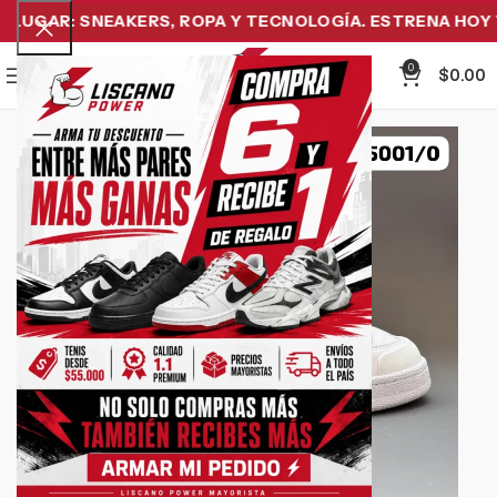
UGAR: SNEAKERS, ROPA Y TECNOLOGÍA. ESTRENA HOY Y 
0
Menu
$
0.00
-28%