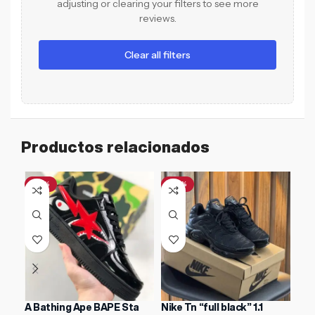
adjusting or clearing your filters to see more
reviews.
Clear all filters
Productos relacionados
-61%
-47%
-3
A Bathing Ape BAPE Sta
Nike Tn “full black” 1.1
ASI