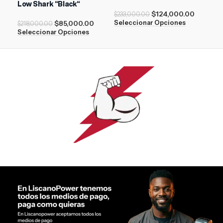
Low Shark “Black“
Whi
$
124,000.00
$
233,000.00
$
85,000.00
$
15
Seleccionar Opciones
$
218,000.00
Seleccionar Opciones
Sel