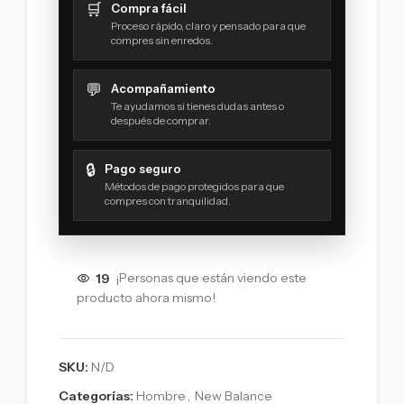
🛒
Compra fácil
Proceso rápido, claro y pensado para que
compres sin enredos.
💬
Acompañamiento
Te ayudamos si tienes dudas antes o
después de comprar.
🔒
Pago seguro
Métodos de pago protegidos para que
compres con tranquilidad.
19
¡Personas que están viendo este
producto ahora mismo!
SKU:
N/D
Categorías:
Hombre
,
New Balance