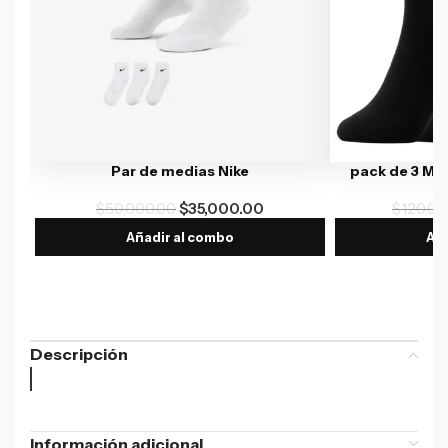
Par de medias Nike
pack de 3 Me
$
50,000.00
$
35,000.00
$
120,00
Añadir al combo
Aña
Descripción
Información adicional