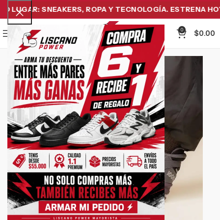
 LUGAR: SNEAKERS, ROPA Y TECNOLOGÍA. ESTRENA HOY Y
0
Menu
$
0.00
Click to enlarge