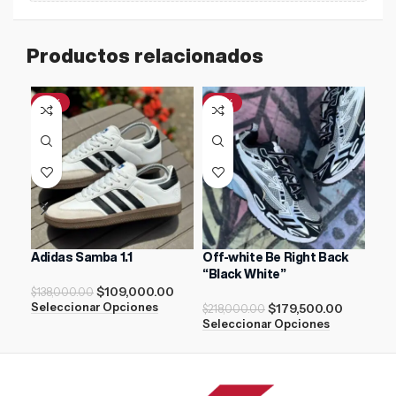
Productos relacionados
-21%
-18%
Adidas Samba 1.1
Off-white Be Right Back
New
“Black White”
$
109,000.00
$
17
$
138,000.00
$
179,500.00
Seleccionar Opciones
Sel
$
218,000.00
Seleccionar Opciones