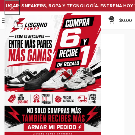
UGAR: SNEAKERS, ROPA Y TECNOLOGÍA. ESTRENA HOY Y 
0
Menu
$
0.00