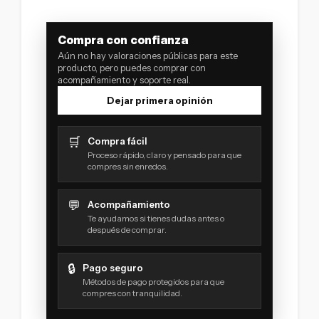
Compra con confianza
Aún no hay valoraciones públicas para este
producto, pero puedes comprar con
acompañamiento y soporte real.
Dejar primera opinión
🛒
Compra fácil
Proceso rápido, claro y pensado para que
compres sin enredos.
💬
Acompañamiento
Te ayudamos si tienes dudas antes o
después de comprar.
🔒
Pago seguro
Métodos de pago protegidos para que
compres con tranquilidad.