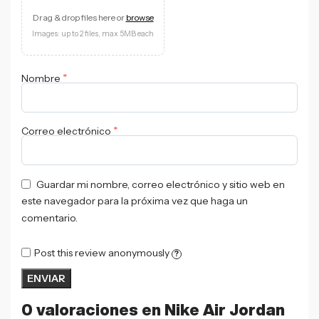
Drag & drop files here or
browse
Images: up to 2 files, max 5MB each
*
Nombre
*
Correo electrónico
Guardar mi nombre, correo electrónico y sitio web en
este navegador para la próxima vez que haga un
comentario.
Post this review anonymously
?
0 valoraciones en
Nike Air Jordan