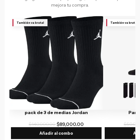
mejora tu compra.
También va brutal
También va brutal
pack de 3 de medias Jordan
Par 
$
140,000.00
$
89,000.00
$
50,00
Añadir al combo
Aña