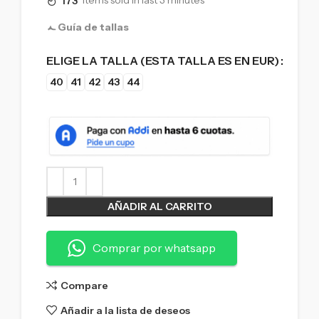
173
Items sold in last 3 minutes
Guía de tallas
ELIGE LA TALLA (ESTA TALLA ES EN EUR)
40
41
42
43
44
AÑADIR AL CARRITO
Comprar por whatsapp
Compare
Añadir a la lista de deseos