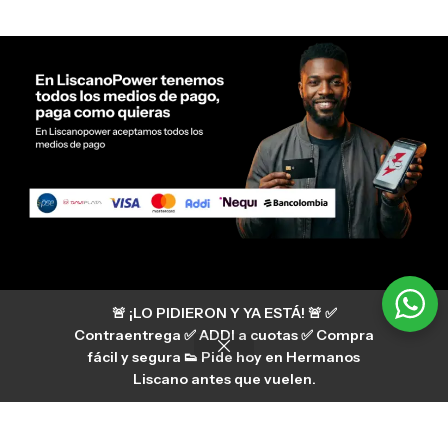
Servicio al cliente Liscano Power
🚨 ¡LO PIDIERON Y YA ESTÁ! 🚨 ✅
Si tienes algún tipo de duda, puedes consultar
nuestro centro de ayuda
Contraentrega ✅ ADDI a cuotas ✅ Compra
hermanosliscano_10 Instagram
fácil y segura 👟 Pide hoy en Hermanos
Aura
hermanosliscano Tik Tok
Liscano antes que vuelen.
Únete a nuestros canales de difusión en
WhatsApp
HermanosLiscano WH2