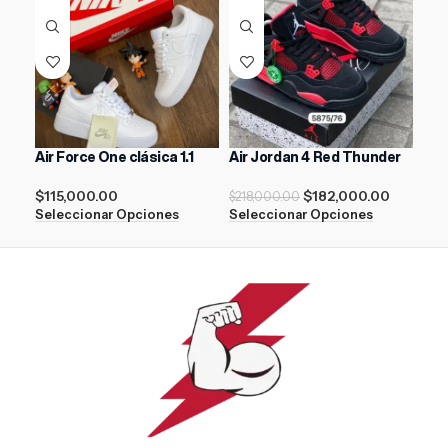
Air Force One clásica 1.1
Air Jordan 4 Red Thunder
Nik
$
115,000.00
$
182,000.00
$
218,000.00
$
21
Seleccionar Opciones
Seleccionar Opciones
Sel