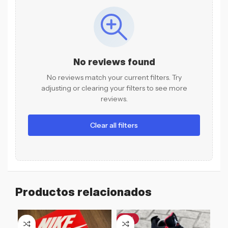
No reviews found
No reviews match your current filters. Try
adjusting or clearing your filters to see more
reviews.
Clear all filters
Productos relacionados
-17%
-1