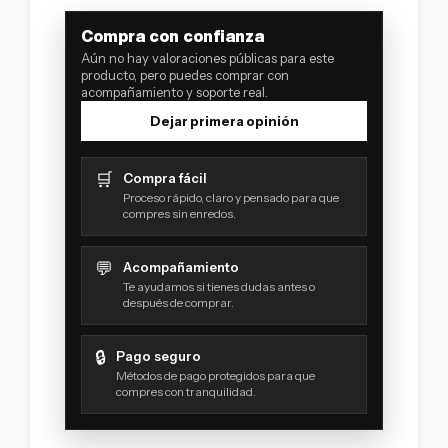
Compra con confianza
Aún no hay valoraciones públicas para este
producto, pero puedes comprar con
acompañamiento y soporte real.
Dejar primera opinión
🛒
Compra fácil
Proceso rápido, claro y pensado para que
compres sin enredos.
💬
Acompañamiento
Te ayudamos si tienes dudas antes o
después de comprar.
🔒
Pago seguro
Métodos de pago protegidos para que
compres con tranquilidad.