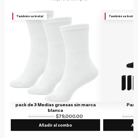
También va brutal
También va brutal
pack de 3 Medias gruesas sin marca
Par 
blanca
$
120,000.00
$
79,000.00
$
50,00
Añadir al combo
Aña