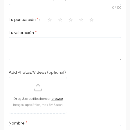
0
/ 100
⭐
⭐
⭐
⭐
⭐
*
Tu puntuación
*
Tu valoración
Add Photos/Videos
(optional)
Drag & drop files here or
browse
Images: up to 2 files, max 5MB each
*
Nombre