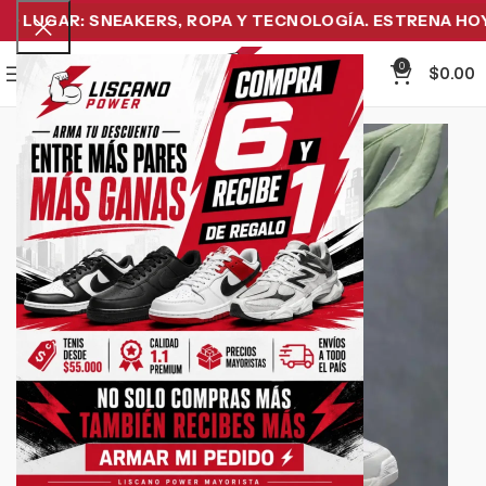
LUGAR: SNEAKERS, ROPA Y TECNOLOGÍA. ESTRENA HOY Y
0
Menu
$
0.00