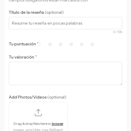
Título de la reseña
(optional)
0
/ 100
⭐
⭐
⭐
⭐
⭐
*
Tu puntuación
*
Tu valoración
Add Photos/Videos
(optional)
Drag & drop files here or
browse
Images: up to 2 files, max 5MB each