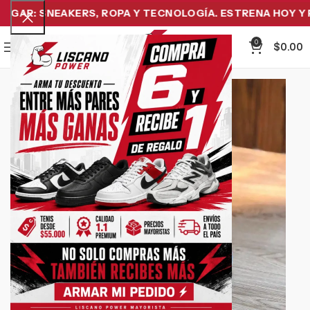
GAR: SNEAKERS, ROPA Y TECNOLOGÍA. ESTRENA HOY Y PA
0
Menu
$
0.00
-21%