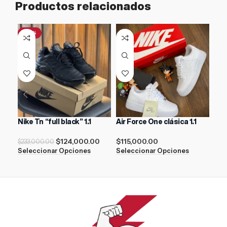
Productos relacionados
-47%
Nike Tn “full black” 1.1
Air Force One clásica 1.1
New
$
124,000.00
$
115,000.00
$
17
$
233,000.00
Seleccionar Opciones
Seleccionar Opciones
Sel