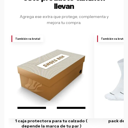
llevan
Agrega ese extra que protege, complementa y
mejora tu compra.
También va brutal
También va brutal
1 caja protectora para tu calzado (
pack de 
depende la marca de tu par )