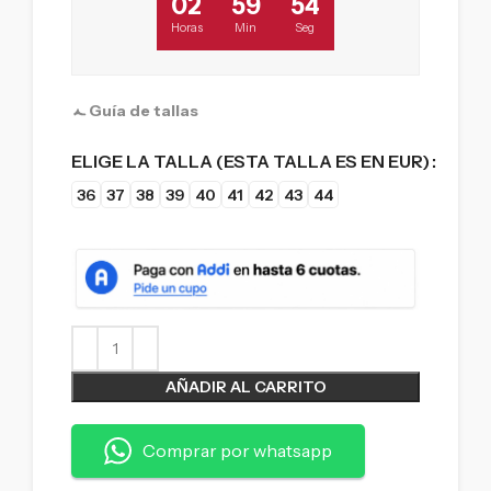
02
59
53
Horas
Min
Seg
Guía de tallas
ELIGE LA TALLA (ESTA TALLA ES EN EUR)
36
37
38
39
40
41
42
43
44
AÑADIR AL CARRITO
Comprar por whatsapp