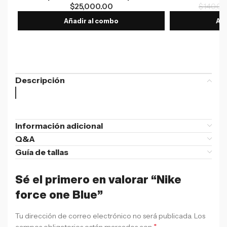
$
25,000.00
$
140,00
Añadir al combo
Aña
Descripción
Información adicional
Q&A
Guía de tallas
Sé el primero en valorar “Nike
force one Blue”
Tu dirección de correo electrónico no será publicada.
Los
*
campos obligatorios están marcados con