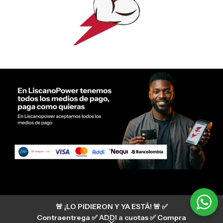
Servicio al cliente Liscano Power
🚨 ¡LO PIDIERON Y YA ESTÁ! 🚨 ✅
Si tienes algún tipo de duda, puedes consultar
nuestro centro de ayuda
Contraentrega ✅ ADDI a cuotas ✅ Compra