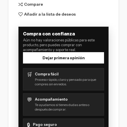
Compare
Añadir a la lista de deseos
Compra con confianza
Aún no hay valoraciones públicas para este
producto, pero puedes comprar con
acompañamiento y soporte real.
Dejar primera opinión
🛒
Compra fácil
Proceso rápido, claro y pensado para que
compres sin enredos.
💬
Acompañamiento
Te ayudamos si tienes dudas antes o
después de comprar.
🔒
Pago seguro