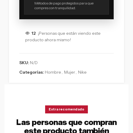
Métodos de pago protegidos para que
compres con tranquilidad.
12
¡Personas que están viendo este
producto ahora mismo!
SKU:
N/D
Categorías:
Hombre
,
Mujer
,
Nike
Extra recomendado
Las personas que compran
este producto también