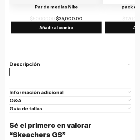
Par de medias Nike
pack de
$
50,000.00
$
35,000.00
$
120,00
Añadir al combo
Aña
Descripción
Información adicional
Q&A
Guía de tallas
Sé el primero en valorar
“Skeachers GS”