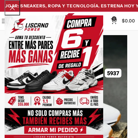
UGAR: SNEAKERS, ROPA Y TECNOLOGÍA. ESTRENA HOY Y P
0
Menu
$
0.00
-21%