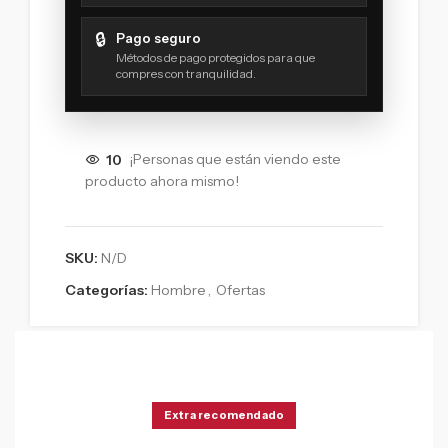
🔒
Pago seguro
Métodos de pago protegidos para que
compres con tranquilidad.
10
¡Personas que están viendo este
producto ahora mismo!
SKU:
N/D
Categorías:
Hombre
,
Ofertas
Extra recomendado