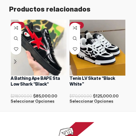
Productos relacionados
-61%
-26%
-2
A Bathing Ape BAPE Sta
Tenis LV Skate “Black
Adi
Low Shark “Black“
White”
$
13
$
85,000.00
$
125,000.00
Sel
$
218,000.00
$
170,000.00
Seleccionar Opciones
Seleccionar Opciones