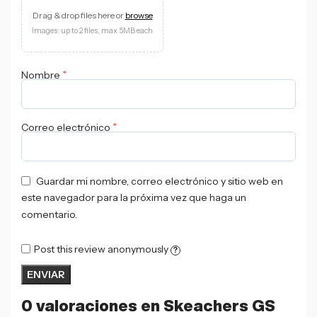
Drag & drop files here or
browse
Images: up to 2 files, max 5MB each
*
Nombre
*
Correo electrónico
Guardar mi nombre, correo electrónico y sitio web en
este navegador para la próxima vez que haga un
comentario.
Post this review anonymously
?
0 valoraciones en
Skeachers GS