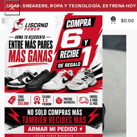
UGAR: SNEAKERS, ROPA Y TECNOLOGÍA. ESTRENA HOY Y 
0
Menu
$
0.00
-18%