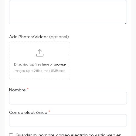
Add Photos/Videos
(optional)
Drag & drop files here or
browse
Images: up to 2 files, max 5MB each
*
Nombre
*
Correo electrónico
Guardar mi nombre, correo electrónico y sitio web en