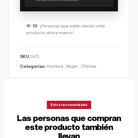
10
¡Personas que están viendo este
producto ahora mismo!
SKU:
N/D
Categorías:
Hombre
,
Mujer
,
Ofertas
Extra recomendado
Las personas que compran
este producto también
llevan