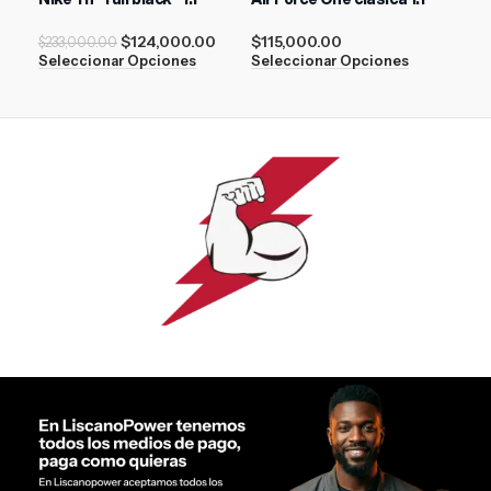
Whi
$
124,000.00
$
115,000.00
$
233,000.00
$
15
Seleccionar Opciones
Seleccionar Opciones
Sel