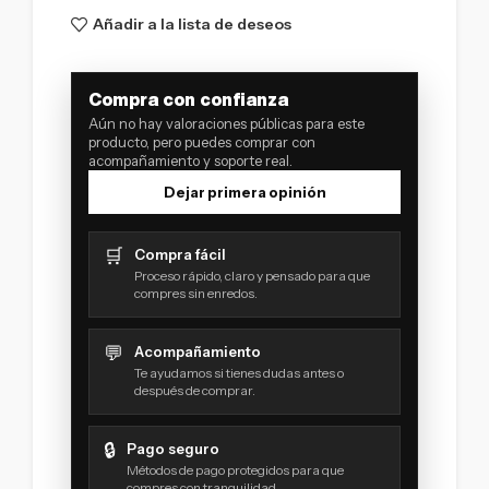
Añadir a la lista de deseos
Compra con confianza
Aún no hay valoraciones públicas para este
producto, pero puedes comprar con
acompañamiento y soporte real.
Dejar primera opinión
🛒
Compra fácil
Proceso rápido, claro y pensado para que
compres sin enredos.
💬
Acompañamiento
Te ayudamos si tienes dudas antes o
después de comprar.
🔒
Pago seguro
Métodos de pago protegidos para que
compres con tranquilidad.