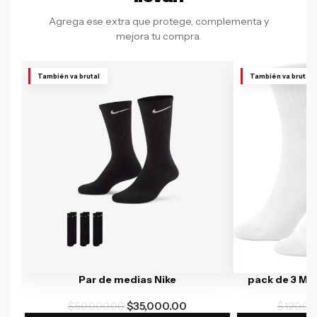
Agrega ese extra que protege, complementa y
mejora tu compra.
También va brutal
También va brutal
Par de medias Nike
pack de 3 Me
$
50,000.00
$
35,000.00
$
120,00