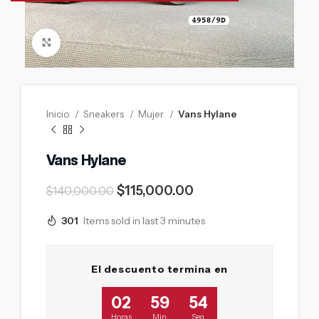
Click to enlarge
Inicio
Sneakers
Mujer
Vans Hylane
Vans Hylane
$
115,000.00
$
140,000.00
301
Items sold in last 3 minutes
El descuento termina en
02
59
53
Horas
Min
Seg