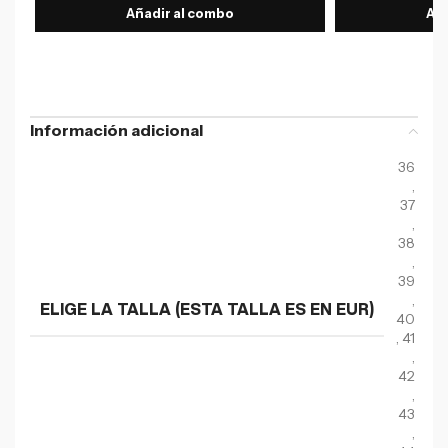
Añadir al combo
Aña
Información adicional
36
,
37
,
38
,
39
,
ELIGE LA TALLA (ESTA TALLA ES EN EUR)
40
,
41
,
42
,
43
,