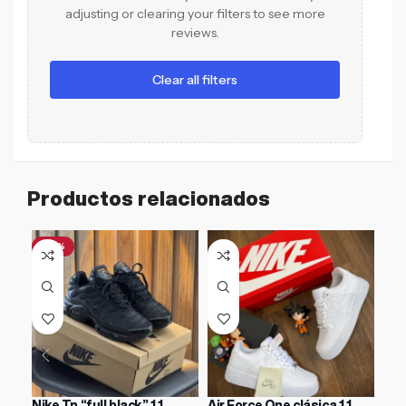
adjusting or clearing your filters to see more
reviews.
Clear all filters
Productos relacionados
-47%
-3
Nike Tn “full black” 1.1
Air Force One clásica 1.1
ASI