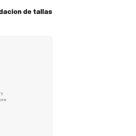
dacion de tallas
ry
more