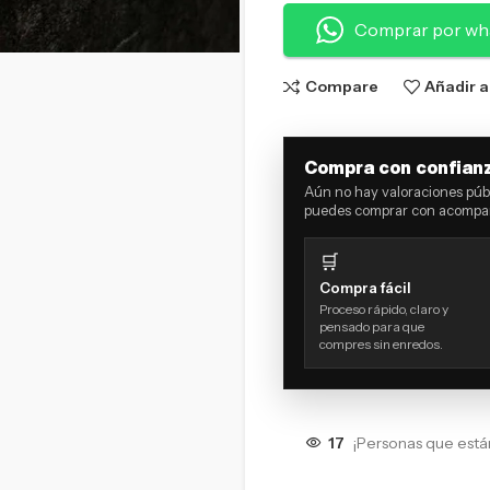
Comprar por wh
Compare
Añadir a
Compra con confian
Aún no hay valoraciones públ
puedes comprar con acompañ
🛒
Compra fácil
Proceso rápido, claro y
pensado para que
compres sin enredos.
17
¡Personas que está