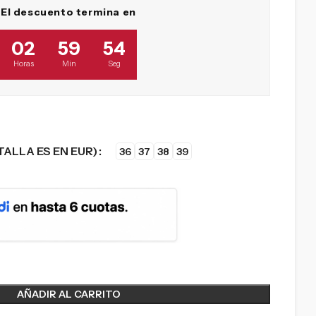
El descuento termina en
02
59
52
Horas
Min
Seg
TALLA ES EN EUR)
36
37
38
39
AÑADIR AL CARRITO