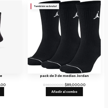
También va brutal
ke
pack de 3 de medias Jordan
.00
$
140,000.00
$
89,000.00
Añadir al combo