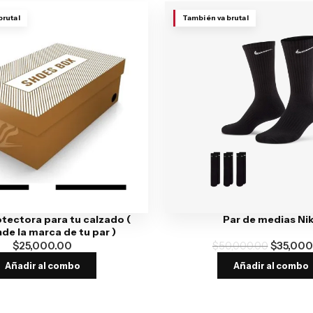
brutal
También va brutal
otectora para tu calzado (
Par de medias Ni
de la marca de tu par )
$
25,000.00
$
50,000.00
$
35,000
Añadir al combo
Añadir al combo