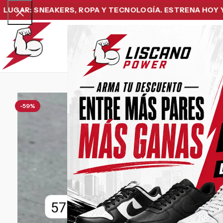
: SNEAKERS, ROPA Y TECNOLOGÍA. ESTRENA HOY Y PAGA 
Home
Snea
-59%