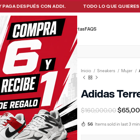
DESPUÉS CON ADDI.
TODO LO QUE QUIERES EN UN 
kers
Tecnología
Ropa de Hombre
Ofertas
FAQ´S
Inicio
Sneakers
Mujer
Adidas Terre
$
65,0
$
160,000.00
56
Items sold in last 3 mi