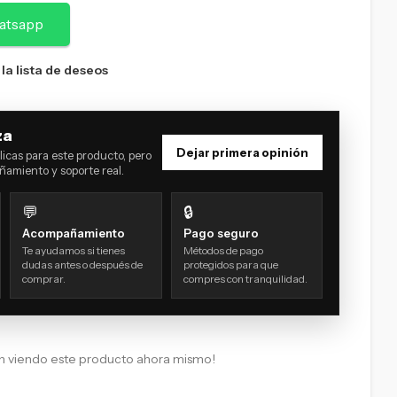
atsapp
 la lista de deseos
za
Dejar primera opinión
icas para este producto, pero
amiento y soporte real.
💬
🔒
Acompañamiento
Pago seguro
Te ayudamos si tienes
Métodos de pago
dudas antes o después de
protegidos para que
comprar.
compres con tranquilidad.
n viendo este producto ahora mismo!