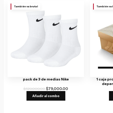
También va brutal
También va 
pack de 3 de medias Nike
1 caja pr
depen
$
120,000.00
$
79,000.00
Añadir al combo