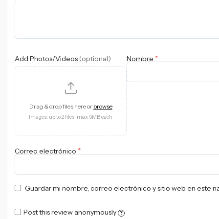
*
Add Photos/Videos
(optional)
Nombre
Drag & drop files here or
browse
Images: up to 2 files, max 5MB each
*
Correo electrónico
Guardar mi nombre, correo electrónico y sitio web en este 
Post this review anonymously
?