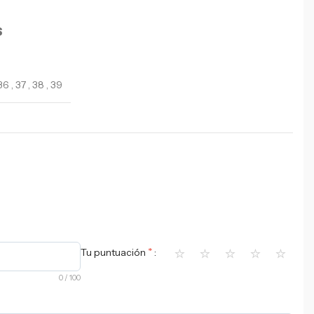
S
36
,
37
,
38
,
39
⭐
⭐
⭐
⭐
⭐
*
Tu puntuación
0
/ 100