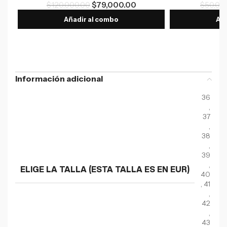
$
120,000.00
$
79,000.00
$
50,00
Añadir al combo
Aña
Información adicional
36
,
37
,
38
,
39
,
ELIGE LA TALLA (ESTA TALLA ES EN EUR)
40
,
41
,
42
,
43