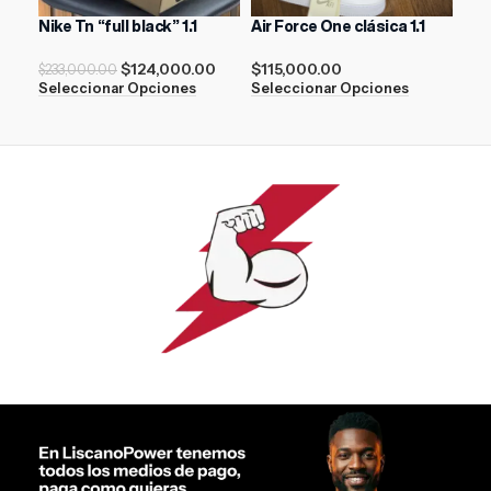
Nike Tn “full black” 1.1
Air Force One clásica 1.1
Air
$
124,000.00
$
115,000.00
$
17
$
233,000.00
Seleccionar Opciones
Seleccionar Opciones
Sel