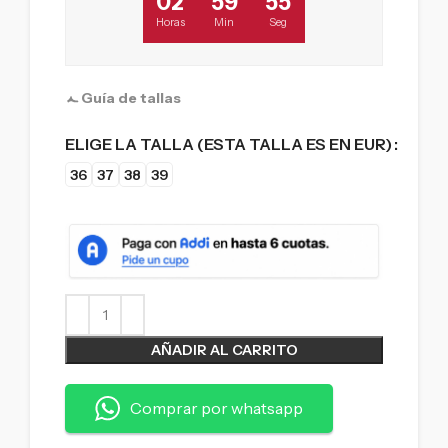
02
59
54
Horas
Min
Seg
Guía de tallas
ELIGE LA TALLA (ESTA TALLA ES EN EUR)
36
37
38
39
AÑADIR AL CARRITO
Comprar por whatsapp