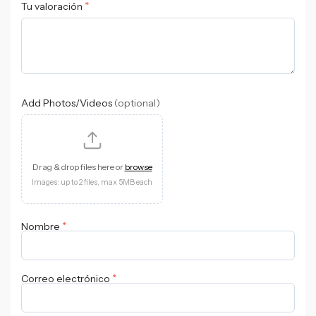
*
Tu valoración
Add Photos/Videos
(optional)
Drag & drop files here or
browse
Images: up to 2 files, max 5MB each
*
Nombre
*
Correo electrónico