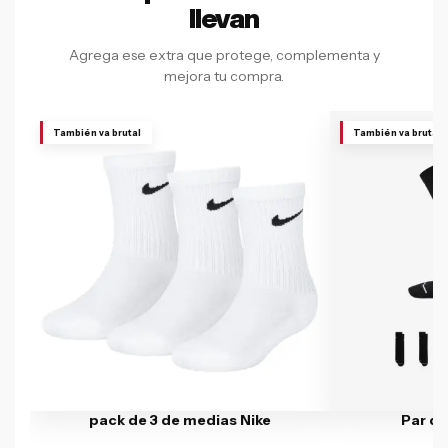
llevan
Agrega ese extra que protege, complementa y
mejora tu compra.
También va brutal
También va brutal
pack de 3 de medias Nike
Par d