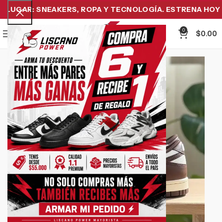
UGAR: SNEAKERS, ROPA Y TECNOLOGÍA. ESTRENA HOY Y 
0
Menu
$
0.00
-11%