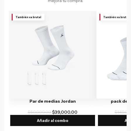
mejora tu compra.
También va brutal
También va brutal
Par de medias Jordan
pack de 
$
50,000.00
$
39,000.00
$
140,00
Añadir al combo
Aña