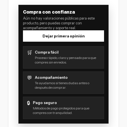
Compra con confianza
Aún no hay valoraciones públicas para este
producto, pero puedes comprar con
acompañamiento y soporte real.
Dejar primera opinión
🛒
Compra fácil
Proceso rápido, claro y pensado para que
compres sin enredos.
💬
Acompañamiento
Te ayudamos si tienes dudas antes o
después de comprar.
🔒
Pago seguro
Métodos de pago protegidos para que
compres con tranquilidad.