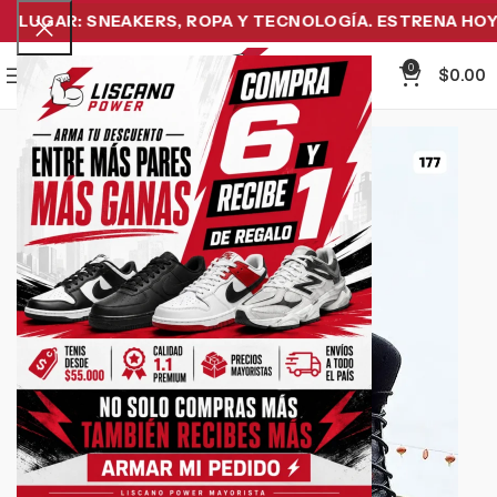
LUGAR: SNEAKERS, ROPA Y TECNOLOGÍA. ESTRENA HOY Y 
0
Menu
$
0.00