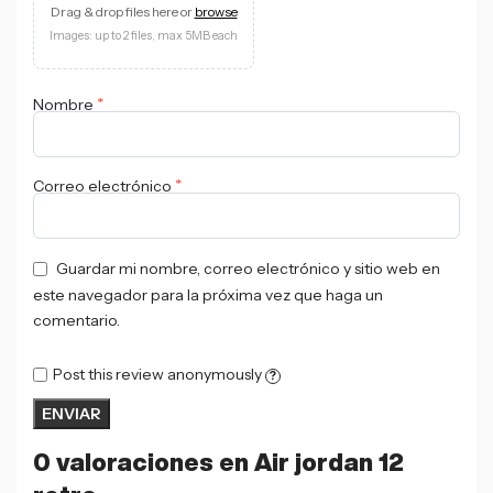
Drag & drop files here or
browse
Images: up to 2 files, max 5MB each
*
Nombre
*
Correo electrónico
Guardar mi nombre, correo electrónico y sitio web en
este navegador para la próxima vez que haga un
comentario.
Post this review anonymously
?
0 valoraciones en
Air jordan 12