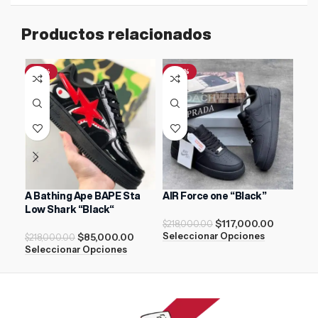
Productos relacionados
-61%
-46%
A Bathing Ape BAPE Sta
AIR Force one “Black”
Nik
Low Shark “Black“
$
117,000.00
$
17
$
218,000.00
$
85,000.00
Seleccionar Opciones
Sel
$
218,000.00
Seleccionar Opciones