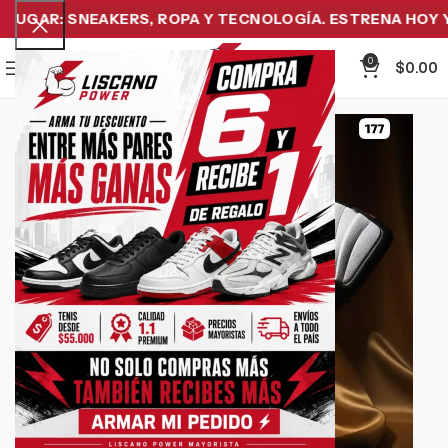
UGAR: SNEAKERS, ROPA Y TECNOLOGÍA. ESTRENA HOY Y P
0
Menu
$
0.00