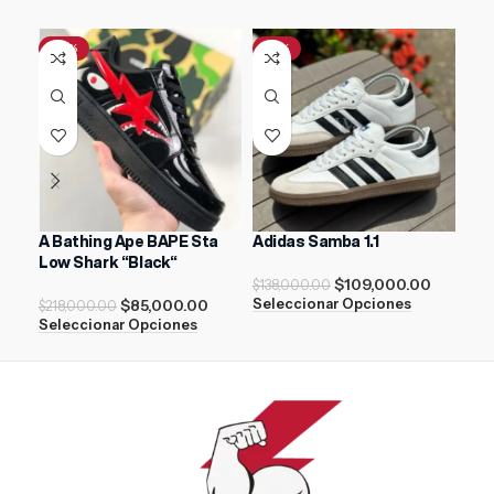
-61%
-21%
-4
A Bathing Ape BAPE Sta
Adidas Samba 1.1
AIR
Low Shark “Black“
$
109,000.00
$
138,000.00
$
21
$
85,000.00
Seleccionar Opciones
Sel
$
218,000.00
Seleccionar Opciones