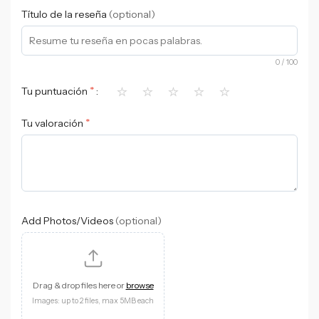
Título de la reseña
(optional)
0
/ 100
⭐
⭐
⭐
⭐
⭐
*
Tu puntuación
*
Tu valoración
Add Photos/Videos
(optional)
Drag & drop files here or
browse
Images: up to 2 files, max 5MB each