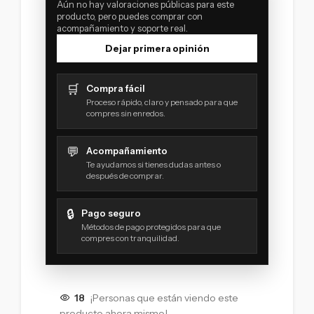
Aún no hay valoraciones públicas para este
producto, pero puedes comprar con
acompañamiento y soporte real.
Dejar primera opinión
🛒
Compra fácil
Proceso rápido, claro y pensado para que
compres sin enredos.
💬
Acompañamiento
Te ayudamos si tienes dudas antes o
después de comprar.
🔒
Pago seguro
Métodos de pago protegidos para que
compres con tranquilidad.
18
¡Personas que están viendo este
producto ahora mismo!