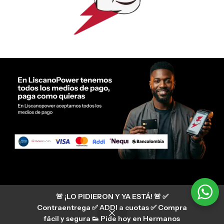
Servicio al cliente Liscano Power
🚨 ¡LO PIDIERON Y YA ESTÁ! 🚨 ✅
Si tienes algún tipo de duda, puedes consultar
nuestro centro de ayuda
Contraentrega ✅ ADDI a cuotas ✅ Compra
hermanosliscano_10 Instagram
fácil y segura 👟 Pide hoy en Hermanos
Aura