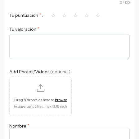
0
/ 100
⭐
⭐
⭐
⭐
⭐
*
Tu puntuación
*
Tu valoración
Add Photos/Videos
(optional)
Drag & drop files here or
browse
Images: up to 2 files, max 5MB each
*
Nombre