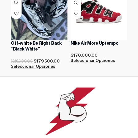
Off-white Be Right Back
Nike Air More Uptempo
AIR
“Black White”
Gam
$
170,000.00
$
179,500.00
$
17
Seleccionar Opciones
$
218,000.00
Seleccionar Opciones
Sel