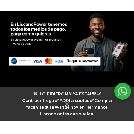
Servicio al cliente Liscano Power
🚨 ¡LO PIDIERON Y YA ESTÁ! 🚨 ✅
Si tienes algún tipo de duda, puedes consultar
nuestro centro de ayuda
Contraentrega ✅ ADDI a cuotas ✅ Compra
hermanosliscano_10 Instagram
fácil y segura 👟 Pide hoy en Hermanos
Aura
hermanosliscano Tik Tok
Liscano antes que vuelen.
Únete a nuestros canales de difusión en
WhatsApp
HermanosLiscano WH2