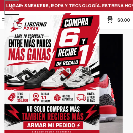
 LUGAR: SNEAKERS, ROPA Y TECNOLOGÍA. ESTRENA HOY Y
0
Menu
$
0.00