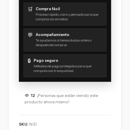
🛒
Compra fácil
Proceso rápido, claro y pensado para que
compres sin enredos.
💬
Acompañamiento
Te ayudamos si tienes dudas antes o
después de comprar.
🔒
Pago seguro
Métodos de pago protegidos para que
compres con tranquilidad.
12
¡Personas que están viendo este
producto ahora mismo!
SKU:
N/D