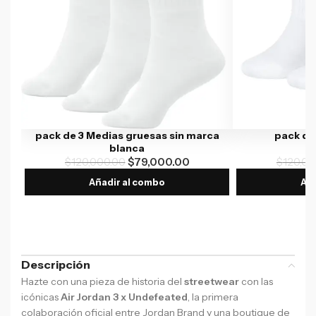
pack de 3 Medias gruesas sin marca
pack de
blanca
$
120,000.00
$
79,000.00
$
120,00
Añadir al combo
Aña
Descripción
Hazte con una pieza de historia del
streetwear
con las
icónicas
Air Jordan 3 x Undefeated
, la primera
colaboración oficial entre Jordan Brand y una boutique de