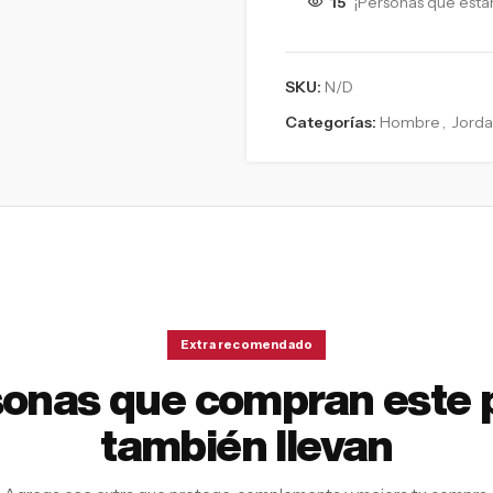
15
¡Personas que está
SKU:
N/D
Categorías:
Hombre
,
Jord
Extra recomendado
sonas que compran este 
también llevan