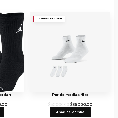
También va brutal
Jordan
Par de medias Nike
0.00
$
50,000.00
$
35,000.00
Añadir al combo