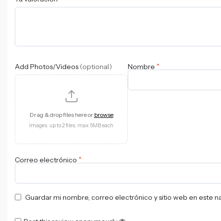
*
Add Photos/Videos
(optional)
Nombre
Drag & drop files here or
browse
Images: up to 2 files, max 5MB each
*
Correo electrónico
Guardar mi nombre, correo electrónico y sitio web en este 