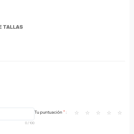
E TALLAS
⭐
⭐
⭐
⭐
⭐
*
Tu puntuación
0
/ 100