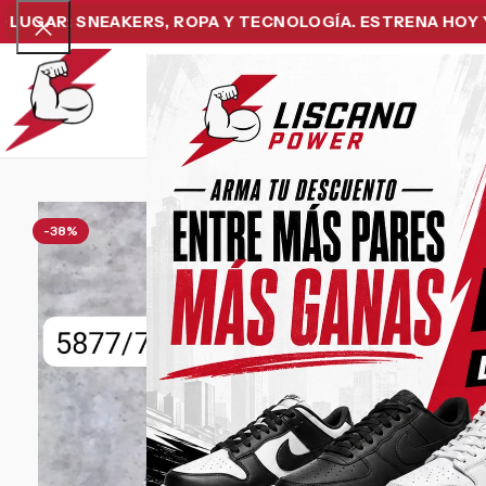
: SNEAKERS, ROPA Y TECNOLOGÍA. ESTRENA HOY Y PAGA
Home
Snea
-38%