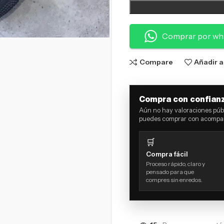
Comprar por wh
Compare
Añadir a
Compra con confian
Aún no hay valoraciones públ
puedes comprar con acompañ
🛒
Compra fácil
Proceso rápido, claro y
pensado para que
compres sin enredos.