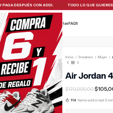
 DESPUÉS CON ADDI.
TODO LO QUE QUIERES EN UN
kers
Tecnología
Ropa de Hombre
Ofertas
FAQ´S
Inicio
Sneakers
Mujer
Air Jordan 4
$
105,0
$
170,000.00
114
Items sold in last 3 m