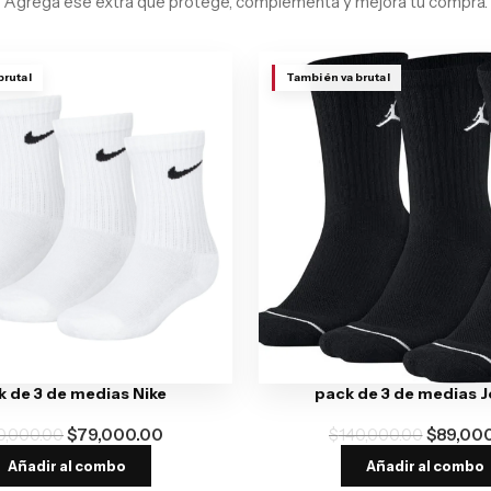
Agrega ese extra que protege, complementa y mejora tu compra.
brutal
También va brutal
 de 3 de medias Nike
pack de 3 de medias 
0,000.00
$
79,000.00
$
140,000.00
$
89,00
Añadir al combo
Añadir al combo