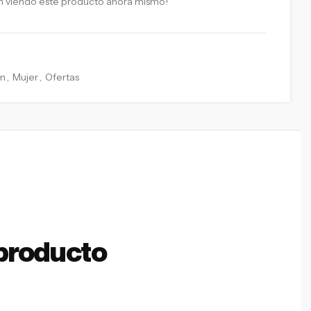
n viendo este producto ahora mismo!
an
,
Mujer
,
Ofertas
producto