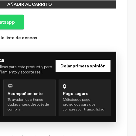
AÑADIR AL CARRITO
atsapp
 la lista de deseos
za
Dejar primera opinión
icas para este producto, pero
amiento y soporte real.
💬
🔒
Acompañamiento
Pago seguro
Te ayudamos si tienes
Métodos de pago
dudas antes o después de
protegidos para que
comprar.
compres con tranquilidad.