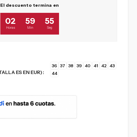
El descuento termina en
02
59
53
Horas
Min
Seg
36
37
38
39
40
41
42
43
TALLA ES EN EUR)
44