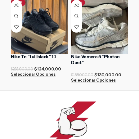
-47%
-31%
Nike Tn “full black” 1.1
Nike Vomero 5 “Photon
New
Dust”
$
124,000.00
$
17
$
233,000.00
$
130,000.00
Seleccionar Opciones
Sel
$
188,000.00
Seleccionar Opciones