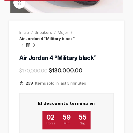
Click to enlarge
Inicio
Sneakers
Mujer
Air Jordan 4 “Military black”
Air Jordan 4 “Military black”
$
130,000.00
$
170,000.00
239
Items sold in last 3 minutes
El descuento termina en
02
59
54
Horas
Min
Seg