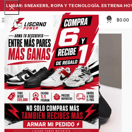
LUGAR: SNEAKERS, ROPA Y TECNOLOGÍA. ESTRENA HOY Y
0
Menu
$
0.00
-24%