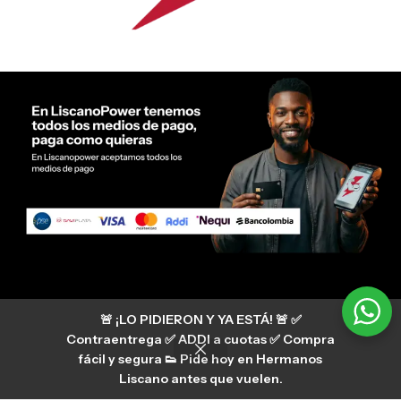
Servicio al cliente Liscano Power
🚨 ¡LO PIDIERON Y YA ESTÁ! 🚨 ✅
Si tienes algún tipo de duda, puedes consultar
nuestro centro de ayuda
Contraentrega ✅ ADDI a cuotas ✅ Compra
hermanosliscano_10 Instagram
fácil y segura 👟 Pide hoy en Hermanos
Aura
hermanosliscano Tik Tok
Liscano antes que vuelen.
Únete a nuestros canales de difusión en