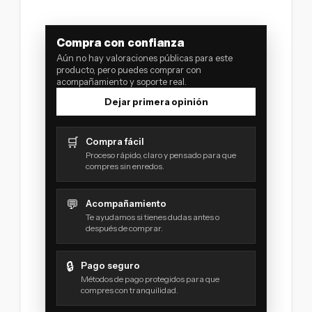
Compra con confianza
Aún no hay valoraciones públicas para este
producto, pero puedes comprar con
acompañamiento y soporte real.
Dejar primera opinión
🛒
Compra fácil
Proceso rápido, claro y pensado para que
compres sin enredos.
💬
Acompañamiento
Te ayudamos si tienes dudas antes o
después de comprar.
🔒
Pago seguro
Métodos de pago protegidos para que
compres con tranquilidad.