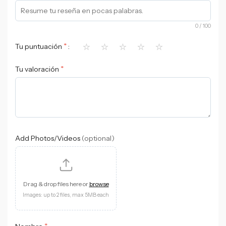
0
/ 100
⭐
⭐
⭐
⭐
⭐
*
Tu puntuación
*
Tu valoración
Add Photos/Videos
(optional)
Drag & drop files here or
browse
Images: up to 2 files, max 5MB each