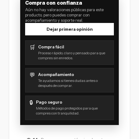
Compra con confianza
Aún no hay valoraciones públicas para este
producto, pero puedes comprar con
acompañamiento y soporte real.
Dejar primera opinión
🛒
Compra fácil
Proceso rápido, claro y pensado para que
compres sin enredos.
💬
Acompañamiento
Te ayudamos si tienes dudas antes o
después de comprar.
🔒
Pago seguro
Métodos de pago protegidos para que
compres con tranquilidad.