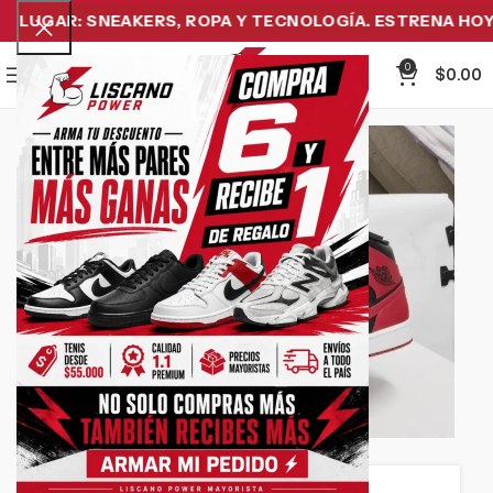
LUGAR: SNEAKERS, ROPA Y TECNOLOGÍA. ESTRENA HOY Y
0
Menu
$
0.00
-29%
Click to enlarge