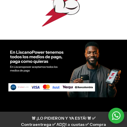
Servicio al cliente Liscano Power
🚨 ¡LO PIDIERON Y YA ESTÁ! 🚨 ✅
Si tienes algún tipo de duda, puedes consultar
nuestro centro de ayuda
Contraentrega ✅ ADDI a cuotas ✅ Compra