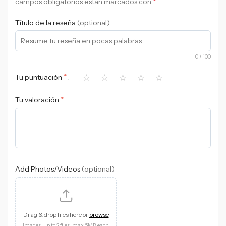
*
campos obligatorios están marcados con
Título de la reseña
(optional)
0
/ 100
⭐
⭐
⭐
⭐
⭐
*
Tu puntuación
*
Tu valoración
Add Photos/Videos
(optional)
Drag & drop files here or
browse
Images: up to 2 files, max 5MB each