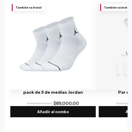
También va brutal
También va brutal
pack de 3 de medias Jordan
Par d
$
140,000.00
$
89,000.00
$
50,00
Añadir al combo
Aña