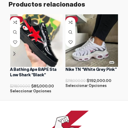
Productos relacionados
-61%
-12%
-1
A Bathing Ape BAPE Sta
Nike TN “White Grey Pink”
Nik
Low Shark “Black“
$
192,000.00
$
218,000.00
$
21
$
85,000.00
Seleccionar Opciones
Sel
$
218,000.00
Seleccionar Opciones