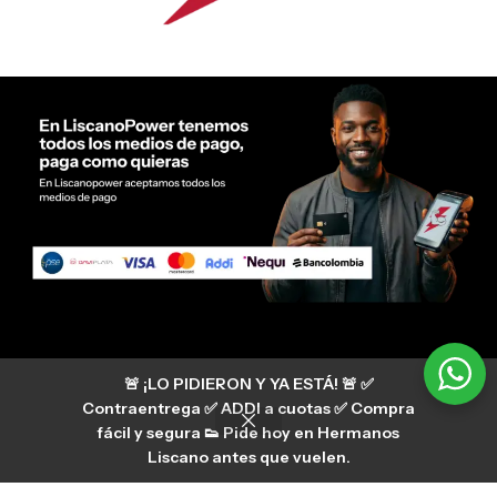
Servicio al cliente Liscano Power
🚨 ¡LO PIDIERON Y YA ESTÁ! 🚨 ✅
Si tienes algún tipo de duda, puedes consultar
nuestro centro de ayuda
Contraentrega ✅ ADDI a cuotas ✅ Compra
hermanosliscano_10 Instagram
fácil y segura 👟 Pide hoy en Hermanos
Aura
hermanosliscano Tik Tok
Liscano antes que vuelen.
Únete a nuestros canales de difusión en
WhatsApp