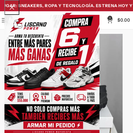
GAR: SNEAKERS, ROPA Y TECNOLOGÍA. ESTRENA HOY Y PA
0
Menu
$
0.00
-42%
Click to enlarge