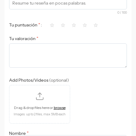
0
/ 100
⭐
⭐
⭐
⭐
⭐
*
Tu puntuación
*
Tu valoración
Add Photos/Videos
(optional)
Drag & drop files here or
browse
Images: up to 2 files, max 5MB each
*
Nombre