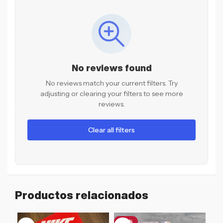
No reviews found
No reviews match your current filters. Try
adjusting or clearing your filters to see more
reviews.
Clear all filters
Productos relacionados
-46%
-1