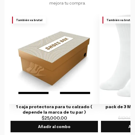
mejora tu compra.
También va brutal
También va brutal
1 caja protectora para tu calzado (
pack de 3 Me
depende la marca de tu par )
$
25,000.00
$
120,00
Añadir al combo
Aña