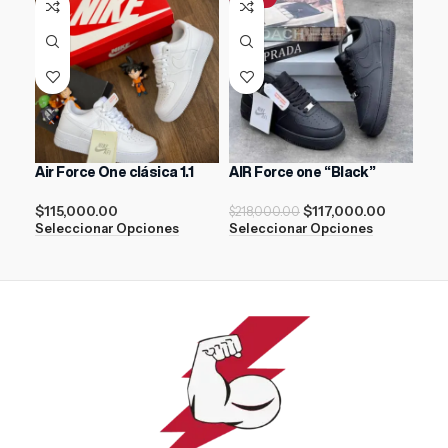
Air Force One clásica 1.1
AIR Force one “Black”
Off
“Bl
$
115,000.00
$
117,000.00
$
218,000.00
Seleccionar Opciones
Seleccionar Opciones
$
21
Sel