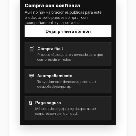
Compra con confianza
Aún no hay valoraciones públicas para este
producto, pero puedes comprar con
acompañamiento y soporte real.
Dejar primera opinión
🛒
Compra fácil
Proceso rápido, claro y pensado para que
compres sin enredos.
💬
Acompañamiento
Te ayudamos si tienes dudas antes o
después de comprar.
🔒
Pago seguro
Métodos de pago protegidos para que
compres con tranquilidad.