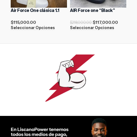
Air Force One clásica 1.1
AIR Force one “Black”
ASI
Whi
$
115,000.00
$
117,000.00
$
218,000.00
$
15
Seleccionar Opciones
Seleccionar Opciones
Sel