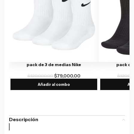
pack de 3 de medias Nike
pack de
$
120,000.00
$
79,000.00
$
120,00
Añadir al combo
Aña
Descripción