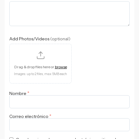
Add Photos/Videos
(optional)
Drag & drop files here or
browse
Images: up to 2 files, max 5MB each
*
Nombre
*
Correo electrónico