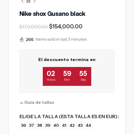
Nike shox Gusano black
$
154,000.00
$
170,000.00
266
Items sold in last 3 minutes
El descuento termina en
02
59
54
Horas
Min
Seg
Guía de tallas
ELIGE LA TALLA (ESTA TALLA ES EN EUR)
36
37
38
39
40
41
42
43
44