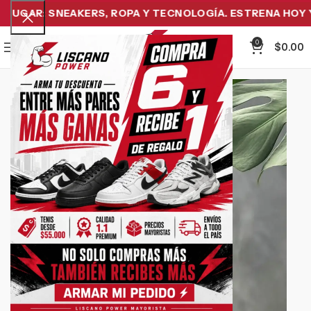
UGAR: SNEAKERS, ROPA Y TECNOLOGÍA. ESTRENA HOY Y P
0
Menu
$
0.00
-9%