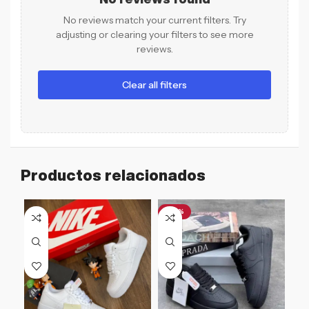
No reviews match your current filters. Try
adjusting or clearing your filters to see more
reviews.
Clear all filters
Productos relacionados
-46%
-3