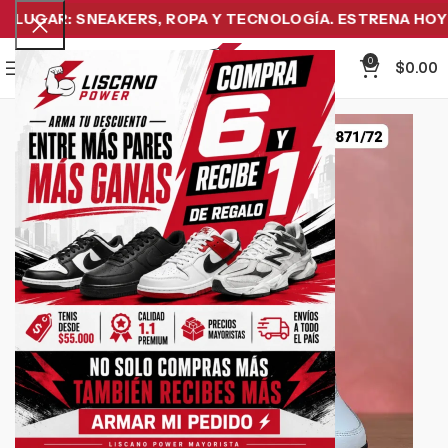
LUGAR: SNEAKERS, ROPA Y TECNOLOGÍA. ESTRENA HOY Y 
0
Menu
$
0.00