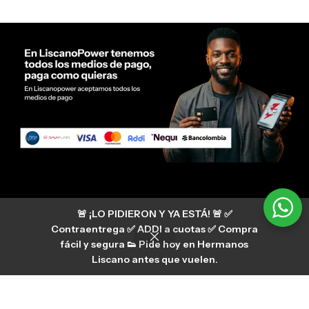
Servicio al cliente Liscano Power
🚨 ¡LO PIDIERON Y YA ESTÁ! 🚨 ✅
Si tienes algún tipo de duda, puedes consultar
nuestro centro de ayuda
Contraentrega ✅ ADDI a cuotas ✅ Compra
hermanosliscano_10 Instagram
fácil y segura 👟 Pide hoy en Hermanos
Aura
hermanosliscano Tik Tok
Liscano antes que vuelen.
Únete a nuestros canales de difusión en
WhatsApp
HermanosLiscano WH2