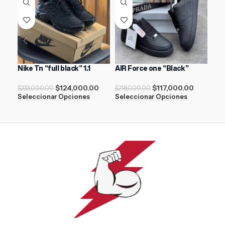
Nike Tn “full black” 1.1
AIR Force one “Black”
Off
“Bl
$
124,000.00
$
117,000.00
$
233,000.00
$
218,000.00
Seleccionar Opciones
Seleccionar Opciones
$
21
Sel