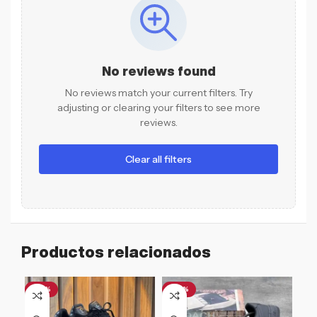
No reviews found
No reviews match your current filters. Try
adjusting or clearing your filters to see more
reviews.
Clear all filters
Productos relacionados
-47%
-46%
-1