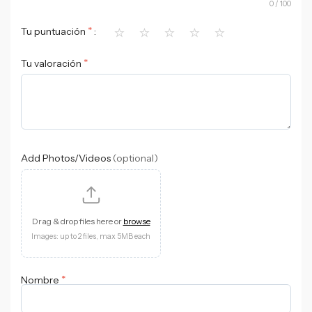
0
/ 100
⭐
⭐
⭐
⭐
⭐
*
Tu puntuación
*
Tu valoración
Add Photos/Videos
(optional)
Drag & drop files here or
browse
Images: up to 2 files, max 5MB each
*
Nombre