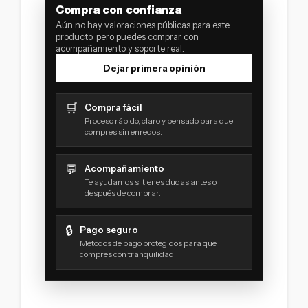
Compra con confianza
Aún no hay valoraciones públicas para este
producto, pero puedes comprar con
acompañamiento y soporte real.
Dejar primera opinión
🛒
Compra fácil
Proceso rápido, claro y pensado para que
compres sin enredos.
💬
Acompañamiento
Te ayudamos si tienes dudas antes o
después de comprar.
🔒
Pago seguro
Métodos de pago protegidos para que
compres con tranquilidad.