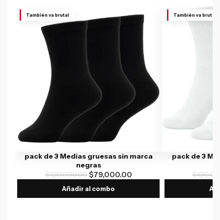
También va brutal
También va brutal
pack de 3 Medias gruesas sin marca
pack de 3 Me
negras
$
120,000.00
$
79,000.00
$
120,00
Añadir al combo
Aña