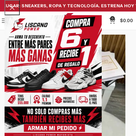
UGAR: SNEAKERS, ROPA Y TECNOLOGÍA. ESTRENA HOY Y 
0
Menu
$
0.00
-19%