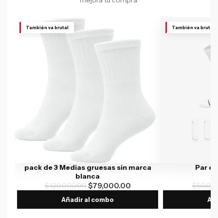
mejora tu compra.
También va brutal
También va brutal
pack de 3 Medias gruesas sin marca
Par d
blanca
$
120,000.00
$
79,000.00
$
50,00
Añadir al combo
Aña