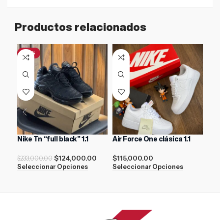
Productos relacionados
-47%
-4
Nike Tn “full black” 1.1
Air Force One clásica 1.1
AIR
$
124,000.00
$
115,000.00
$
233,000.00
$
21
Seleccionar Opciones
Seleccionar Opciones
Sel