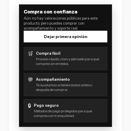
Compra con confianza
Aún no hay valoraciones públicas para este
producto, pero puedes comprar con
acompañamiento y soporte real.
Dejar primera opinión
🛒
Compra fácil
Proceso rápido, claro y pensado para que
compres sin enredos.
💬
Acompañamiento
Te ayudamos si tienes dudas antes o
después de comprar.
🔒
Pago seguro
Métodos de pago protegidos para que
compres con tranquilidad.