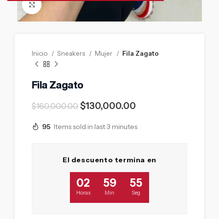
Click to enlarge
Inicio
Sneakers
Mujer
Fila Zagato
Fila Zagato
$
130,000.00
$
160,000.00
95
Items sold in last 3 minutes
El descuento termina en
02
59
54
Horas
Min
Seg