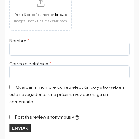
Drag & drop files here or
browse
Images: up to 2 files, max 5MB each
*
Nombre
*
Correo electrónico
Guardar mi nombre, correo electrónico y sitio web en
este navegador para la próxima vez que haga un
comentario.
Post this review anonymously
?