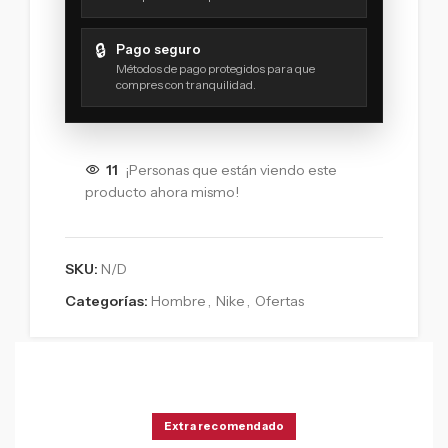
🔒
Pago seguro
Métodos de pago protegidos para que
compres con tranquilidad.
11
¡Personas que están viendo este
producto ahora mismo!
SKU:
N/D
Categorías:
Hombre
,
Nike
,
Ofertas
Extra recomendado