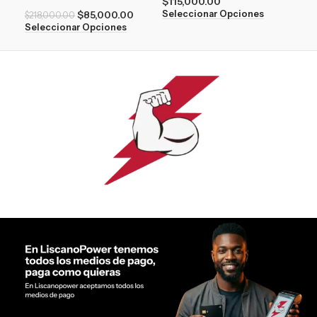
$
115,000.00
$
21
$
85,000.00
Seleccionar Opciones
Sel
$
218,000.00
Seleccionar Opciones