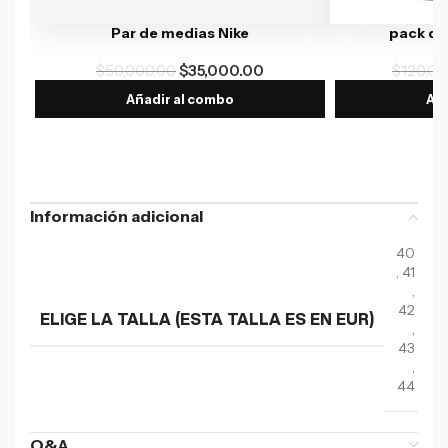
Par de medias Nike
pack de
$
50,000.00
$
35,000.00
$
120,00
Añadir al combo
Aña
Información adicional
40
,
41
,
42
ELIGE LA TALLA (ESTA TALLA ES EN EUR)
,
43
,
44
Q&A