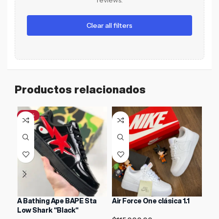
reviews.
Clear all filters
Productos relacionados
-61%
-4
A Bathing Ape BAPE Sta
Air Force One clásica 1.1
AIR
Low Shark “Black“