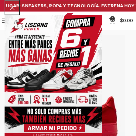
UGAR: SNEAKERS, ROPA Y TECNOLOGÍA. ESTRENA HOY Y 
0
Menu
$
0.00
-19%