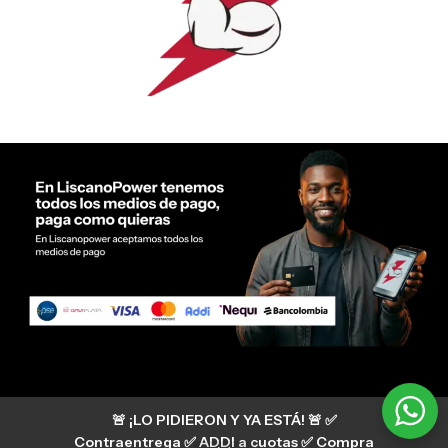
Servicio al cliente Liscano Power
🚨 ¡LO PIDIERON Y YA ESTÁ! 🚨 ✅
Si tienes algún tipo de duda, puedes consultar
nuestro centro de ayuda
Contraentrega ✅ ADDI a cuotas ✅ Compra