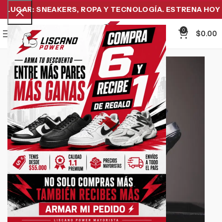
LUGAR: SNEAKERS, ROPA Y TECNOLOGÍA. ESTRENA HOY Y 
0
Menu
$
0.00
-37%