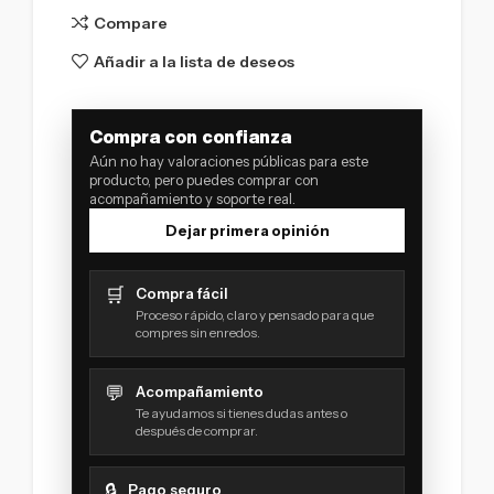
Compare
Añadir a la lista de deseos
Compra con confianza
Aún no hay valoraciones públicas para este
producto, pero puedes comprar con
acompañamiento y soporte real.
Dejar primera opinión
🛒
Compra fácil
Proceso rápido, claro y pensado para que
compres sin enredos.
💬
Acompañamiento
Te ayudamos si tienes dudas antes o
después de comprar.
🔒
Pago seguro