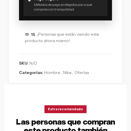
Métodos de pago protegidos para que
compres con tranquilidad.
15
¡Personas que están viendo este
producto ahora mismo!
SKU:
N/D
Categorías:
Hombre
,
Nike
,
Ofertas
Extra recomendado
Las personas que compran
este producto también