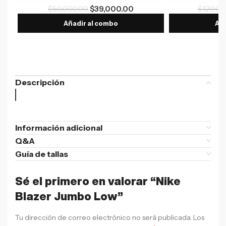
$
50,000.00
$
39,000.00
$
120,00
Añadir al combo
Aña
Descripción
Información adicional
Q&A
Guía de tallas
Sé el primero en valorar “Nike
Blazer Jumbo Low”
Tu dirección de correo electrónico no será publicada.
Los