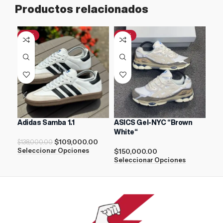
Productos relacionados
-21%
-31%
Adidas Samba 1.1
ASICS Gel-NYC “Brown
AIR
White“
Gam
$
109,000.00
$
138,000.00
$
150,000.00
$
17
Seleccionar Opciones
Seleccionar Opciones
Sel