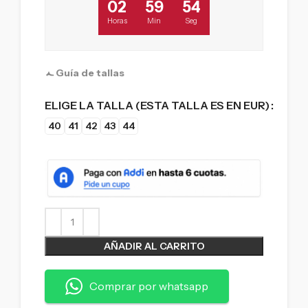
02
59
53
Horas
Min
Seg
Guía de tallas
ELIGE LA TALLA (ESTA TALLA ES EN EUR)
40
41
42
43
44
AÑADIR AL CARRITO
Comprar por whatsapp