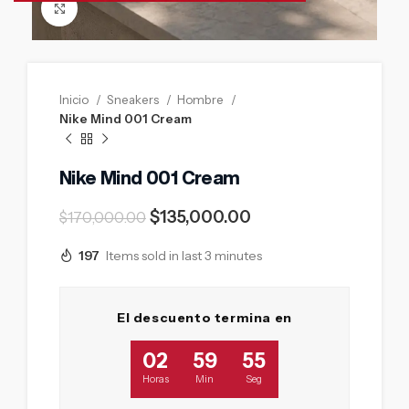
Click to enlarge
Inicio
Sneakers
Hombre
Nike Mind 001 Cream
Nike Mind 001 Cream
$
135,000.00
$
170,000.00
197
Items sold in last 3 minutes
El descuento termina en
02
59
54
Horas
Min
Seg