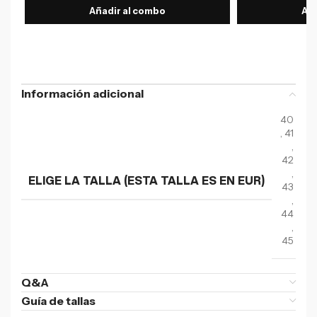
Añadir al combo
Aña
Información adicional
40
,
41
,
42
,
ELIGE LA TALLA (ESTA TALLA ES EN EUR)
43
,
44
,
45
Q&A
Guía de tallas