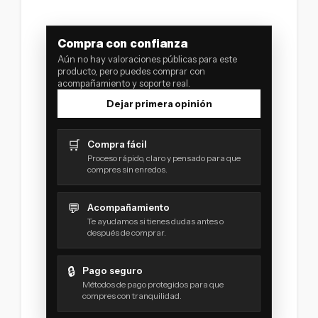
Compra con confianza
Aún no hay valoraciones públicas para este
producto, pero puedes comprar con
acompañamiento y soporte real.
Dejar primera opinión
🛒
Compra fácil
Proceso rápido, claro y pensado para que
compres sin enredos.
💬
Acompañamiento
Te ayudamos si tienes dudas antes o
después de comprar.
🔒
Pago seguro
Métodos de pago protegidos para que
compres con tranquilidad.