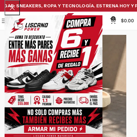
AR: SNEAKERS, ROPA Y TECNOLOGÍA. ESTRENA HOY Y PA
0
Menu
$
0.00
-21%