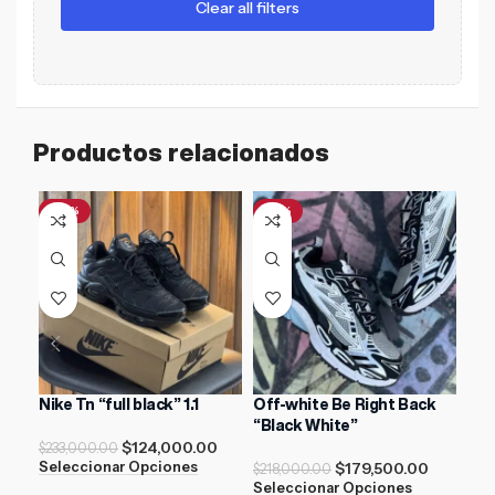
Clear all filters
Productos relacionados
-47%
-18%
-2
Nike Tn “full black” 1.1
Off-white Be Right Back
ADI
“Black White”
Bla
$
124,000.00
$
233,000.00
$
179,500.00
Seleccionar Opciones
$
218,000.00
$
21
Seleccionar Opciones
Sel