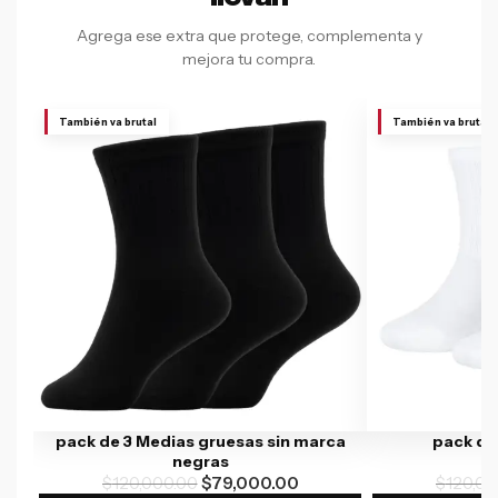
Agrega ese extra que protege, complementa y
mejora tu compra.
También va brutal
También va brutal
pack de 3 Medias gruesas sin marca
pack de
negras
$
120,000.00
$
79,000.00
$
120,00