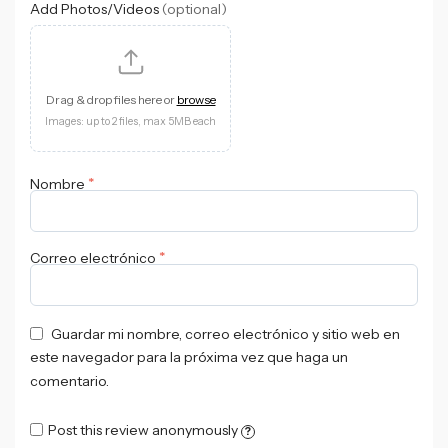
Add Photos/Videos
(optional)
Drag & drop files here or
browse
Images: up to 2 files, max 5MB each
*
Nombre
*
Correo electrónico
Guardar mi nombre, correo electrónico y sitio web en
este navegador para la próxima vez que haga un
comentario.
Post this review anonymously
?