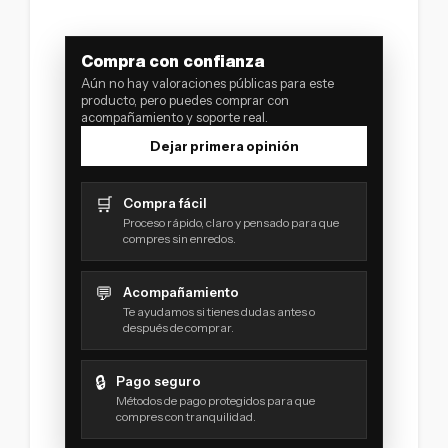
Compra con confianza
Aún no hay valoraciones públicas para este
producto, pero puedes comprar con
acompañamiento y soporte real.
Dejar primera opinión
🛒
Compra fácil
Proceso rápido, claro y pensado para que
compres sin enredos.
💬
Acompañamiento
Te ayudamos si tienes dudas antes o
después de comprar.
🔒
Pago seguro
Métodos de pago protegidos para que
compres con tranquilidad.