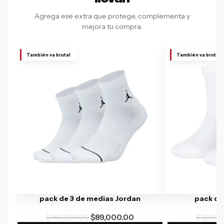
Agrega ese extra que protege, complementa y
mejora tu compra.
También va brutal
También va brutal
pack de 3 de medias Jordan
pack de
$
140,000.00
$
89,000.00
$
120,00