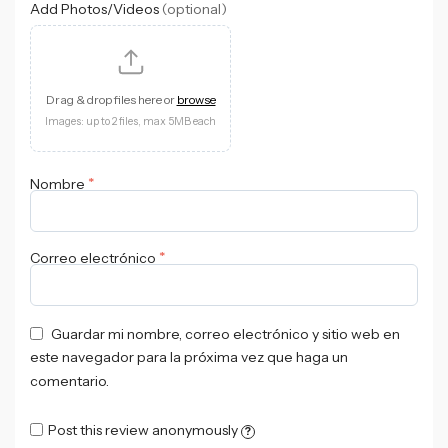
Add Photos/Videos
(optional)
Drag & drop files here or
browse
Images: up to 2 files, max 5MB each
*
Nombre
*
Correo electrónico
Guardar mi nombre, correo electrónico y sitio web en
este navegador para la próxima vez que haga un
comentario.
Post this review anonymously
?