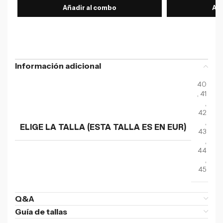
Añadir al combo
Aña
Información adicional
40
,
41
,
42
,
ELIGE LA TALLA (ESTA TALLA ES EN EUR)
43
,
44
,
45
Q&A
Guía de tallas