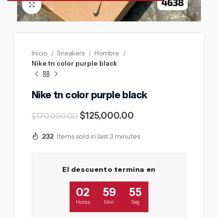
Click to enlarge
Inicio
Sneakers
Hombre
Nike tn color purple black
Nike tn color purple black
$
125,000.00
$
170,000.00
232
Items sold in last 3 minutes
El descuento termina en
02
59
54
Horas
Min
Seg