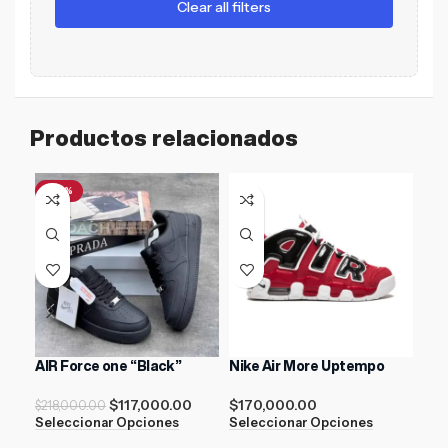
Clear all filters
Productos relacionados
-46%
-1
AIR Force one “Black”
Nike Air More Uptempo
Nik
$
117,000.00
$
170,000.00
$
218,000.00
$
21
Seleccionar Opciones
Seleccionar Opciones
Sel