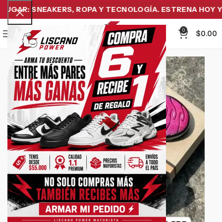
GAR: SNEAKERS, ROPA Y TECNOLOGÍA. ESTRENA HOY Y P
0
Menu
$
0.00
-26%