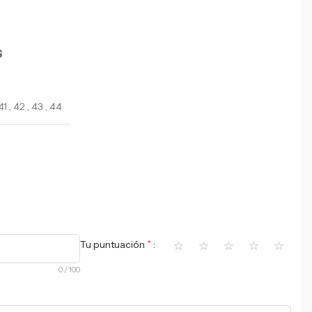
S
41
,
42
,
43
,
44
⭐
⭐
⭐
⭐
⭐
*
Tu puntuación
0
/ 100