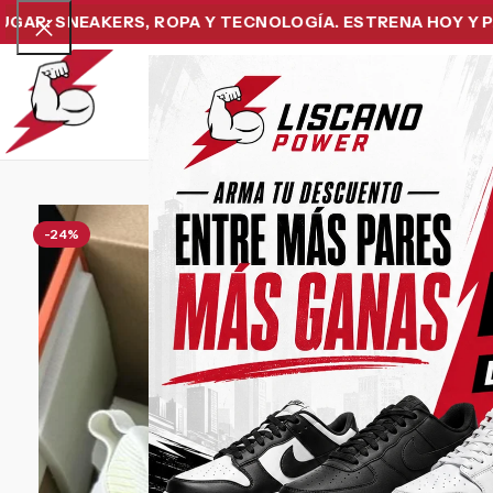
 SNEAKERS, ROPA Y TECNOLOGÍA. ESTRENA HOY Y PAGA D
Home
Snea
-24%