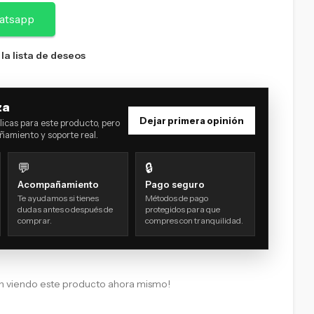
atsapp
 la lista de deseos
za
Dejar primera opinión
icas para este producto, pero
amiento y soporte real.
💬
🔒
Acompañamiento
Pago seguro
Te ayudamos si tienes
Métodos de pago
dudas antes o después de
protegidos para que
comprar.
compres con tranquilidad.
n viendo este producto ahora mismo!