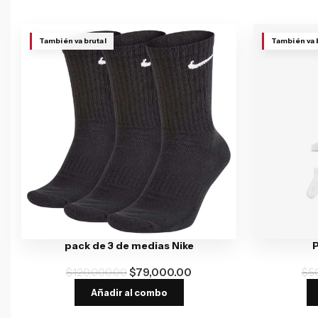
También va brutal
También va 
pack de 3 de medias Nike
P
$
120,000.00
$
79,000.00
$
5
Añadir al combo