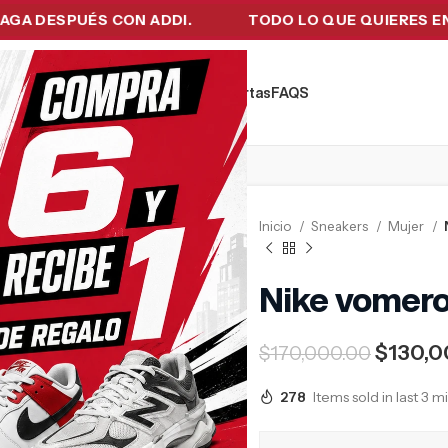
ESPUÉS CON ADDI.
TODO LO QUE QUIERES EN UN S
kers
Tecnología
Ropa de Hombre
Ofertas
FAQ´S
Inicio
Sneakers
Mujer
Nike vomero
$
130,0
$
170,000.00
278
Items sold in last 3 m