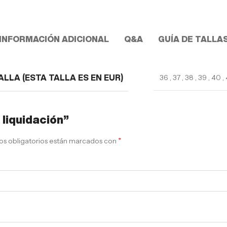
INFORMACIÓN ADICIONAL
Q&A
GUÍA DE TALLA
36
,
37
,
38
,
39
,
40
,
ALLA (ESTA TALLA ES EN EUR)
 liquidación”
*
s obligatorios están marcados con