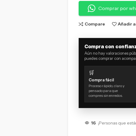
Comprar por wh
Compare
Añadir a
Compra con confian
Aún no hay valoraciones públ
puedes comprar con acompañ
🛒
Compra fácil
Proceso rápido, claro y
pensado para que
compres sin enredos.
16
¡Personas que está