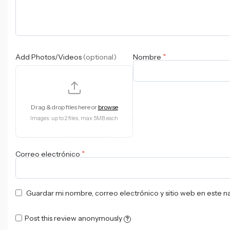
*
Add Photos/Videos
(optional)
Nombre
Drag & drop files here or
browse
Images: up to 2 files, max 5MB each
*
Correo electrónico
Guardar mi nombre, correo electrónico y sitio web en este 
Post this review anonymously
?