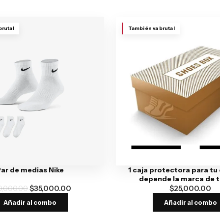
brutal
También va brutal
ar de medias Nike
1 caja protectora para tu
depende la marca de tu
0,000.00
$
35,000.00
$
25,000.00
Añadir al combo
Añadir al combo