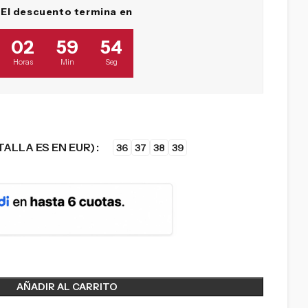
El descuento termina en
02
59
53
Horas
Min
Seg
TALLA ES EN EUR)
36
37
38
39
AÑADIR AL CARRITO