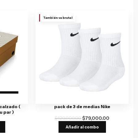
También va brutal
 calzado (
pack de 3 de medias Nike
 par )
$
120,000.00
$
79,000.00
Añadir al combo