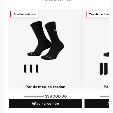
mejora tu compra.
También va brutal
También va brutal
Par de medias Jordan
Par 
$
50,000.00
$
39,000.00
$
50,00
Añadir al combo
Aña