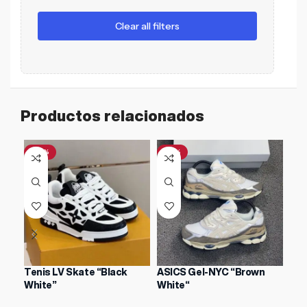
Clear all filters
Productos relacionados
-26%
-31%
-1
Tenis LV Skate “Black
ASICS Gel-NYC “Brown
Air
White”
White“
$
21