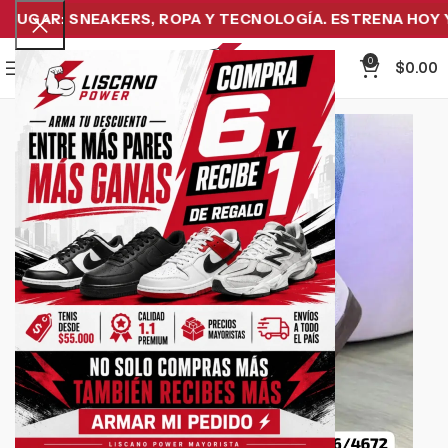
UGAR: SNEAKERS, ROPA Y TECNOLOGÍA. ESTRENA HOY Y 
0
Menu
$
0.00
-11%