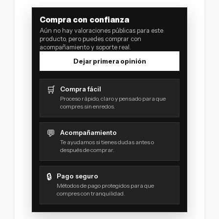
Compra con confianza
Aún no hay valoraciones públicas para este
producto, pero puedes comprar con
acompañamiento y soporte real.
Dejar primera opinión
🛒
Compra fácil
Proceso rápido, claro y pensado para que
compres sin enredos.
💬
Acompañamiento
Te ayudamos si tienes dudas antes o
después de comprar.
🔒
Pago seguro
Métodos de pago protegidos para que
compres con tranquilidad.