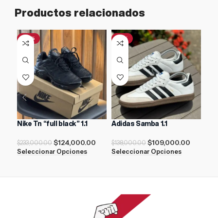
Productos relacionados
-47%
-21%
Nike Tn “full black” 1.1
Adidas Samba 1.1
New
$
124,000.00
$
109,000.00
$
17
$
233,000.00
$
138,000.00
Seleccionar Opciones
Seleccionar Opciones
Sel