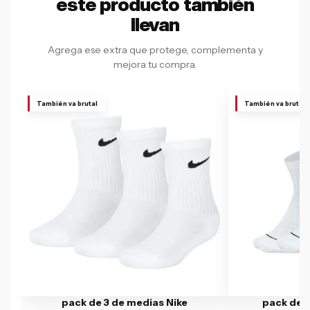
este producto también
llevan
Agrega ese extra que protege, complementa y
mejora tu compra.
También va brutal
También va brutal
pack de 3 de medias Nike
pack de 