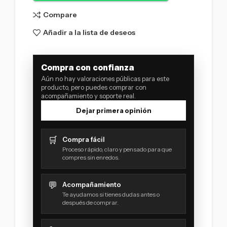
Compare
Añadir a la lista de deseos
Compra con confianza
Aún no hay valoraciones públicas para este
producto, pero puedes comprar con
acompañamiento y soporte real.
Dejar primera opinión
🛒
Compra fácil
Proceso rápido, claro y pensado para que
compres sin enredos.
💬
Acompañamiento
Te ayudamos si tienes dudas antes o
después de comprar.