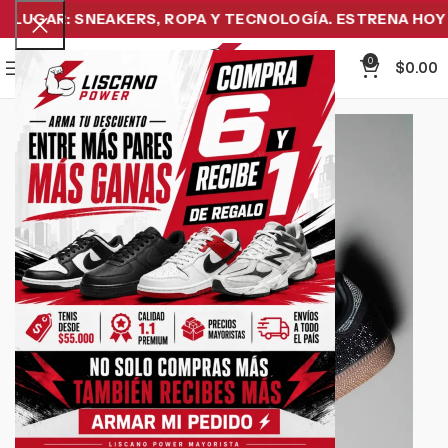
LUGAR: SNEAKERS, ROPA Y TECNOLOGÍA. ESTRENA HOY Y 
0
Menu
$
0.00
-15%