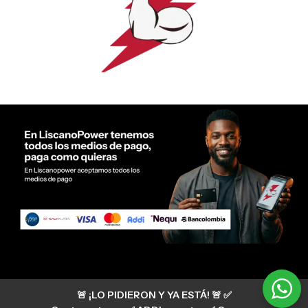
Servicio al cliente Liscano Power
🚨 ¡LO PIDIERON Y YA ESTÁ! 🚨 ✅
Si tienes algún tipo de duda, puedes consultar
nuestro centro de ayuda