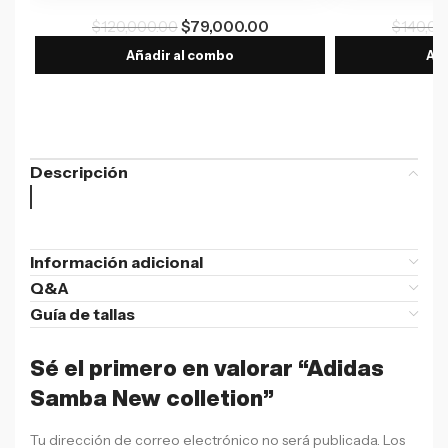
$
120,000.00
$
79,000.00
$
140,00
Añadir al combo
Aña
Descripción
Información adicional
Q&A
Guía de tallas
Sé el primero en valorar “Adidas
Samba New colletion”
Tu dirección de correo electrónico no será publicada.
Los