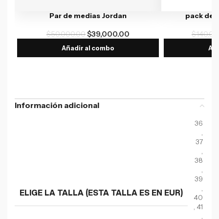
Par de medias Jordan
pack de 
$
50,000.00
$
39,000.00
$
140,00
Añadir al combo
Aña
Información adicional
36
,
37
,
38
,
39
,
ELIGE LA TALLA (ESTA TALLA ES EN EUR)
40
,
41
,