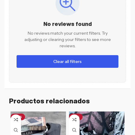
No reviews found
No reviews match your current filters. Try
adjusting or clearing your filters to see more
reviews.
Clear all filters
Productos relacionados
-46%
-18%
-3