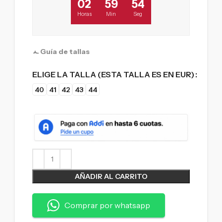
02
59
53
Horas
Min
Seg
Guía de tallas
ELIGE LA TALLA (ESTA TALLA ES EN EUR)
40
41
42
43
44
AÑADIR AL CARRITO
Comprar por whatsapp