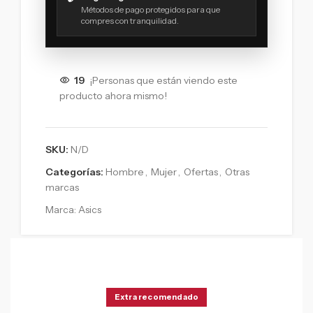
Métodos de pago protegidos para que
compres con tranquilidad.
19
¡Personas que están viendo este
producto ahora mismo!
SKU:
N/D
Categorías:
Hombre
,
Mujer
,
Ofertas
,
Otras
marcas
Marca:
Asics
Extra recomendado