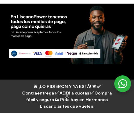
Servicio al cliente Liscano Power
🚨 ¡LO PIDIERON Y YA ESTÁ! 🚨 ✅
Si tienes algún tipo de duda, puedes consultar
nuestro centro de ayuda
Contraentrega ✅ ADDI a cuotas ✅ Compra
hermanosliscano_10 Instagram
fácil y segura 👟 Pide hoy en Hermanos
Aura
hermanosliscano Tik Tok
Liscano antes que vuelen.
Únete a nuestros canales de difusión en
WhatsApp
HermanosLiscano WH2