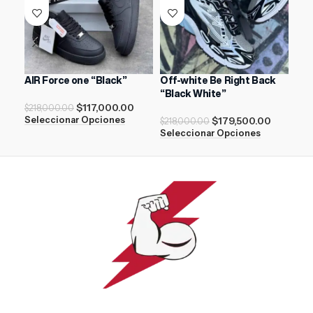
AIR Force one “Black”
Off-white Be Right Back
Nik
“Black White”
Dus
$
117,000.00
$
218,000.00
$
179,500.00
Seleccionar Opciones
$
218,000.00
$
18
Seleccionar Opciones
Sel