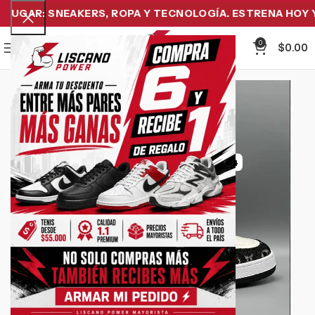
UGAR: SNEAKERS, ROPA Y TECNOLOGÍA. ESTRENA HOY Y P
0
Menu
$
0.00
-11%