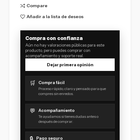
Compare
Añadir a la lista de deseos
Compra con confianza
Aún no hay valoraciones públicas para este
producto, pero puedes comprar con
acompañamiento y soporte real.
Dejar primera opinión
🛒
Compra fácil
Proceso rápido, claro y pensado para que
compres sin enredos.
💬
Acompañamiento
Te ayudamos si tienes dudas antes o
después de comprar.
🔒
Pago seguro