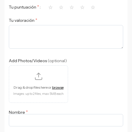
⭐
⭐
⭐
⭐
⭐
*
Tu puntuación
*
Tu valoración
Add Photos/Videos
(optional)
Drag & drop files here or
browse
Images: up to 2 files, max 5MB each
*
Nombre