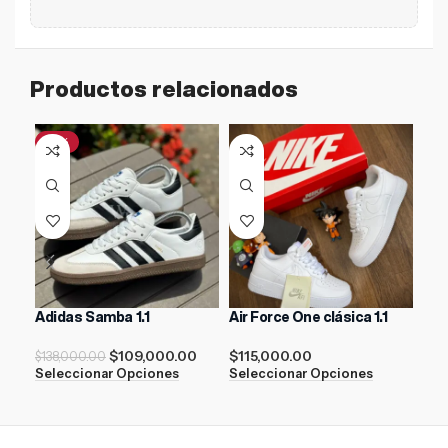
Productos relacionados
-21%
-1
Adidas Samba 1.1
Air Force One clásica 1.1
Off
“Bl
$
109,000.00
$
115,000.00
$
138,000.00
Seleccionar Opciones
Seleccionar Opciones
$
21
Sel