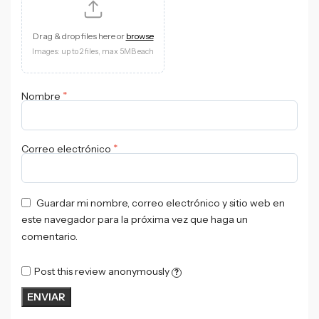
Drag & drop files here or
browse
Images: up to 2 files, max 5MB each
*
Nombre
*
Correo electrónico
Guardar mi nombre, correo electrónico y sitio web en
este navegador para la próxima vez que haga un
comentario.
Post this review anonymously
?