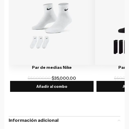
Par de medias Nike
Par 
$
50,000.00
$
35,000.00
$
50,00
Añadir al combo
Aña
Información adicional