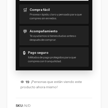
🛒
Compra fácil
Proceso rápido, claro y pensado para que
compres sin enredos.
💬
Acompañamiento
Te ayudamos si tienes dudas antes o
después de comprar.
🔒
Pago seguro
Métodos de pago protegidos para que
compres con tranquilidad.
19
¡Personas que están viendo este
producto ahora mismo!
SKU:
N/D