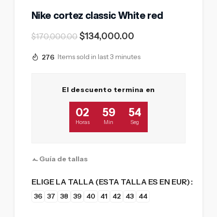
Nike cortez classic White red
$
134,000.00
$
170,000.00
276
Items sold in last 3 minutes
El descuento termina en
02
59
53
Horas
Min
Seg
Guía de tallas
ELIGE LA TALLA (ESTA TALLA ES EN EUR)
36
37
38
39
40
41
42
43
44