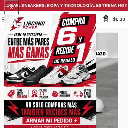
UGAR: SNEAKERS, ROPA Y TECNOLOGÍA. ESTRENA HOY Y 
0
Menu
$
0.00
-21%