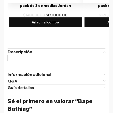
pack de 3 de medias Jordan
pack de
$
140,000.00
$
89,000.00
$
120,00
Añadir al combo
Aña
Descripción
Información adicional
Q&A
Guía de tallas
Sé el primero en valorar “Bape
Bathing”