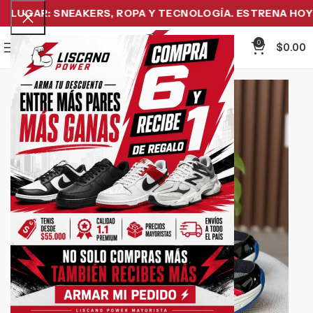
LUGAR: SNEAKERS, ROPA Y TECNOLOGÍA. ESTRENA HOY Y 
0
Menu
$
0.00
-21%