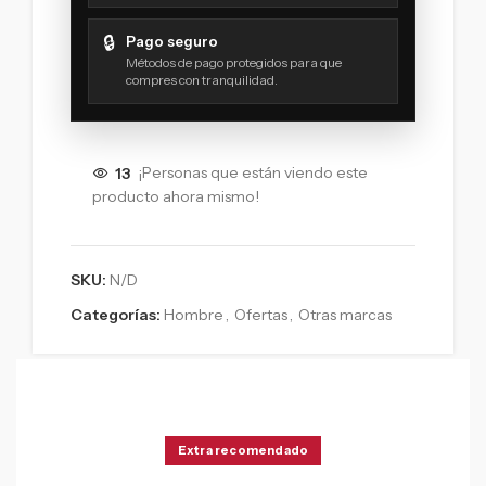
🔒
Pago seguro
Métodos de pago protegidos para que
compres con tranquilidad.
13
¡Personas que están viendo este
producto ahora mismo!
SKU:
N/D
Categorías:
Hombre
,
Ofertas
,
Otras marcas
Extra recomendado