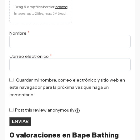
Drag & drop files here or
browse
Images: up to 2 files, max 5MB each
*
Nombre
*
Correo electrónico
Guardar mi nombre, correo electrónico y sitio web en
este navegador para la próxima vez que haga un
comentario.
Post this review anonymously
?
0 valoraciones en
Bape Bathing