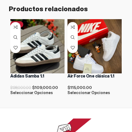
Productos relacionados
-21%
-3
Adidas Samba 1.1
Air Force One clásica 1.1
ASI
Whi
$
109,000.00
$
115,000.00
$
138,000.00
$
15
Seleccionar Opciones
Seleccionar Opciones
Sel