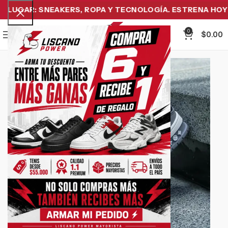
LUGAR: SNEAKERS, ROPA Y TECNOLOGÍA. ESTRENA HOY Y 
0
Menu
$
0.00
-38%
Click to enlarge