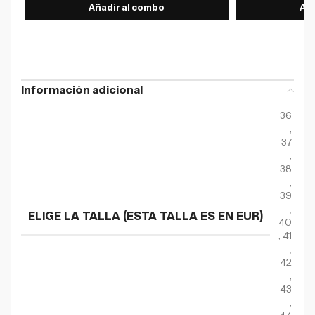
Añadir al combo
Aña
Información adicional
36
,
37
,
38
,
39
,
ELIGE LA TALLA (ESTA TALLA ES EN EUR)
40
,
41
,
42
,
43
,