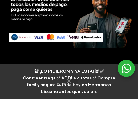
Servicio al cliente Liscano Power
🚨 ¡LO PIDIERON Y YA ESTÁ! 🚨 ✅
Si tienes algún tipo de duda, puedes consultar
nuestro centro de ayuda
Contraentrega ✅ ADDI a cuotas ✅ Compra
hermanosliscano_10 Instagram
fácil y segura 👟 Pide hoy en Hermanos
Aura
hermanosliscano Tik Tok
Liscano antes que vuelen.
Únete a nuestros canales de difusión en
WhatsApp
HermanosLiscano WH2
©2026 Liscano power. Todos los derechos reservados