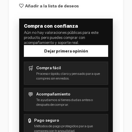
Añadir a la lista de deseos
Compra con confianza
Aún no hay valoraciones públicas para este
producto, pero puedes comprar con
acompañamiento y soporte real.
Dejar primera opinión
🛒
Compra fácil
Proceso rápido, claro y pensado para que
compres sin enredos.
💬
Acompañamiento
Te ayudamos si tienes dudas antes o
después de comprar.
🔒
Pago seguro
Métodos de pago protegidos para que
compres con tranquilidad.