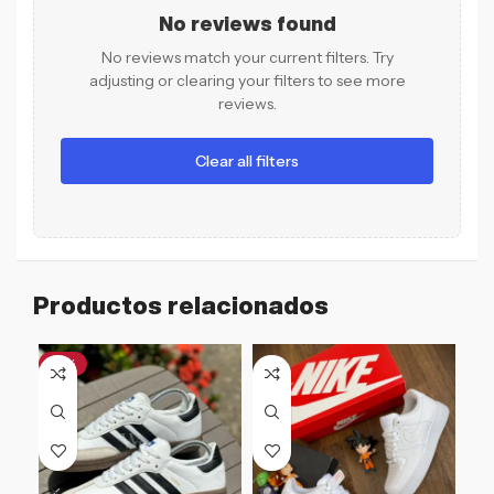
No reviews found
No reviews match your current filters. Try
adjusting or clearing your filters to see more
reviews.
Clear all filters
Productos relacionados
-21%
-2