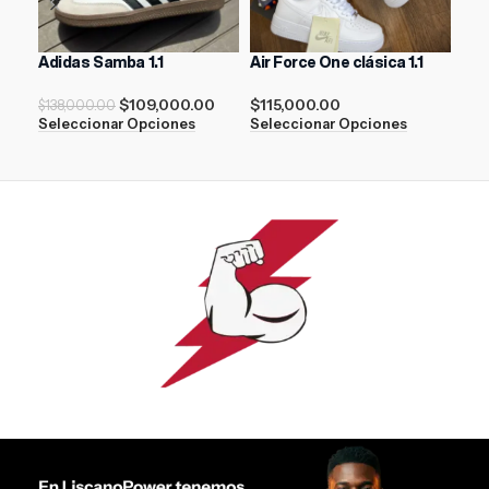
Adidas Samba 1.1
Air Force One clásica 1.1
ADI
Bla
$
109,000.00
$
115,000.00
$
138,000.00
Seleccionar Opciones
Seleccionar Opciones
$
21
Sel