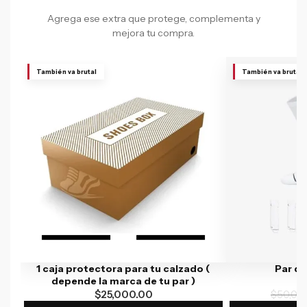
Agrega ese extra que protege, complementa y
mejora tu compra.
También va brutal
También va brutal
1 caja protectora para tu calzado (
Par d
depende la marca de tu par )
$
25,000.00
$
50,00