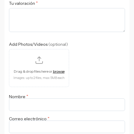
*
Tu valoración
Add Photos/Videos
(optional)
Drag & drop files here or
browse
Images: up to 2 files, max 5MB each
*
Nombre
*
Correo electrónico